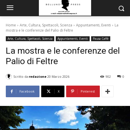
Home
Arte, Cultura, Spettacoli, Scienza
Appuntamenti, Eventi
La
mostra e le conferenze del Palio di Feltre
Arte, Cultura, Spettacoli, Scienza
Appuntamenti, Eventi
Pausa Caffè
La mostra e le conferenze del
Palio di Feltre
Scritto da
redazione
20 Marzo 2026
902
0
Facebook
X
Pinterest