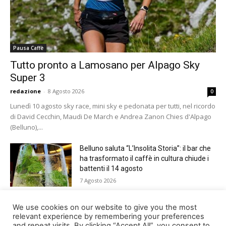
Pausa Caffè
Tutto pronto a Lamosano per Alpago Sky
Super 3
redazione
-
8 Agosto 2026
0
Lunedì 10 agosto sky race, mini sky e pedonata per tutti, nel ricordo
di David Cecchin, Maudi De March e Andrea Zanon Chies d'Alpago
(Belluno),...
Belluno saluta “L’Insolita Storia”: il bar che
ha trasformato il caffè in cultura chiude i
battenti il 14 agosto
7 Agosto 2026
Giro del Lago di Santa Croce 2026.
We use cookies on our website to give you the most
Appuntamento domenica 16 agosto
relevant experience by remembering your preferences
and repeat visits. By clicking “Accept All”, you consent to