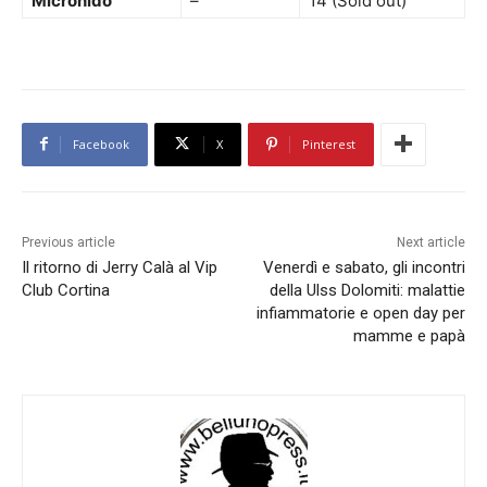
Micronido
–
14 (Sold out)
Facebook
X
Pinterest
Previous article
Next article
Il ritorno di Jerry Calà al Vip
Venerdì e sabato, gli incontri
Club Cortina
della Ulss Dolomiti: malattie
infiammatorie e open day per
mamme e papà