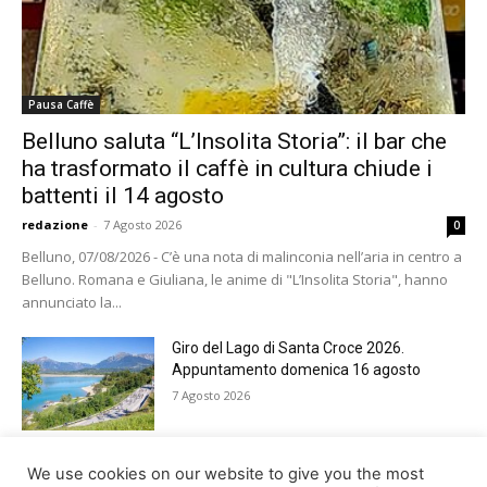
Pausa Caffè
Belluno saluta “L’Insolita Storia”: il bar che
ha trasformato il caffè in cultura chiude i
battenti il 14 agosto
redazione
-
7 Agosto 2026
0
Belluno, 07/08/2026 - C’è una nota di malinconia nell’aria in centro a
Belluno. Romana e Giuliana, le anime di "L’Insolita Storia", hanno
annunciato la...
Giro del Lago di Santa Croce 2026.
Appuntamento domenica 16 agosto
7 Agosto 2026
Belluno rende omaggio ai cugini
We use cookies on our website to give you the most