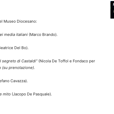
i del Museo Diocesano:
i media italiani
(Marco Brando).
eatrice Del Bo).
Il segreto di Castaldi”
(Nicola De Toffol e Fondaco per
o (su prenotazione).
efano Cavazza).
 e mito
(Jacopo De Pasquale).