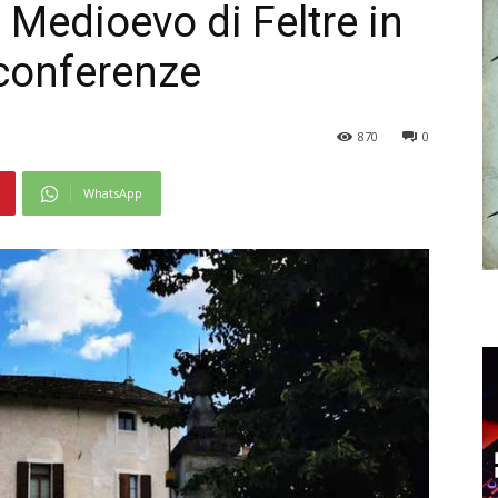
il Medioevo di Feltre in
 conferenze
870
0
WhatsApp