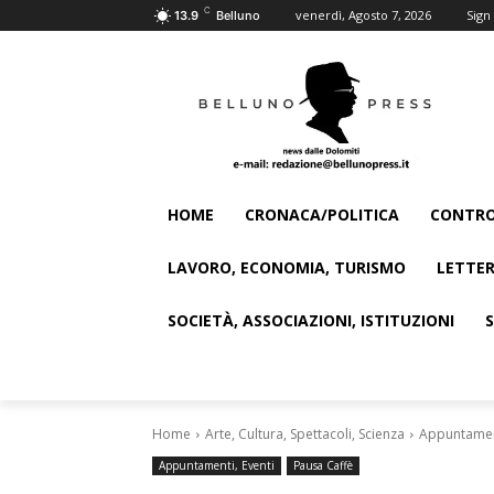
C
venerdì, Agosto 7, 2026
Sign 
13.9
Belluno
HOME
CRONACA/POLITICA
CONTRO
LAVORO, ECONOMIA, TURISMO
LETTER
SOCIETÀ, ASSOCIAZIONI, ISTITUZIONI
Home
Arte, Cultura, Spettacoli, Scienza
Appuntament
Appuntamenti, Eventi
Pausa Caffè