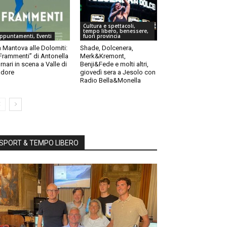
Cultura e spettacoli,
tempo libero, benessere,
ppuntamenti, Eventi
fuori provincia
 Mantova alle Dolomiti:
Shade, Dolcenera,
“Frammenti” di Antonella
Merk&Kremont,
rnari in scena a Valle di
Benji&Fede e molti altri,
dore
giovedì sera a Jesolo con
Radio Bella&Monella
SPORT & TEMPO LIBERO