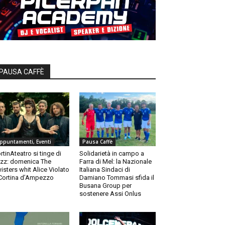
PAUSA CAFFÈ
ppuntamenti, Eventi
Pausa Caffè
rtinAteatro si tinge di
Solidarietà in campo a
zz: domenica The
Farra di Mel: la Nazionale
isters whit Alice Violato
Italiana Sindaci di
Cortina d’Ampezzo
Damiano Tommasi sfida il
Busana Group per
sostenere Assi Onlus