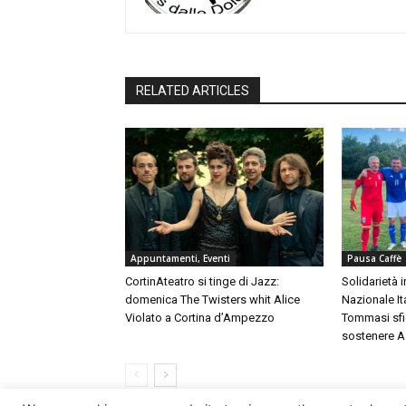
RELATED ARTICLES
Appuntamenti, Eventi
Pausa Caffè
CortinAteatro si tinge di Jazz:
Solidarietà 
domenica The Twisters whit Alice
Nazionale It
Violato a Cortina d’Ampezzo
Tommasi sfi
sostenere A