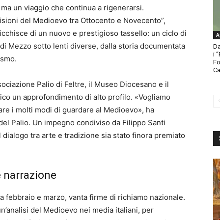
 ma un viaggio che continua a rigenerarsi.
isioni del Medioevo tra Ottocento e Novecento”,
icchisce di un nuovo e prestigioso tassello: un ciclo di
A
di Mezzo sotto lenti diverse, dalla storia documentata
Da
i 
ismo.
Fo
Ca
Associazione Palio di Feltre, il Museo Diocesano e il
lico un approfondimento di alto profilo. «Vogliamo
trare i molti modi di guardare al Medioevo», ha
el Palio. Un impegno condiviso da Filippo Santi
 dialogo tra arte e tradizione sia stato finora premiato
 narrazione
tra febbraio e marzo, vanta firme di richiamo nazionale.
n’analisi del Medioevo nei media italiani, per