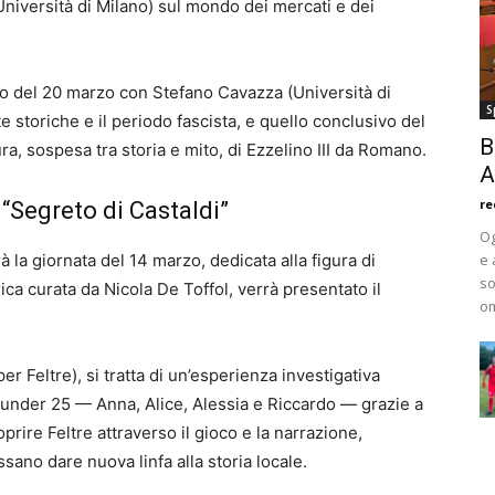
Università di Milano) sul mondo dei mercati e dei
to del 20 marzo con Stefano Cavazza (Università di
S
e storiche e il periodo fascista, e quello conclusivo del
B
, sospesa tra storia e mito, di Ezzelino III da Romano.
A
re
 “Segreto di Castaldi”
Og
 la giornata del 14 marzo, dedicata alla figura di
e 
so
rica curata da Nicola De Toffol, verrà presentato il
om
Feltre), si tratta di un’esperienza investigativa
i under 25 — Anna, Alice, Alessia e Riccardo — grazie a
ire Feltre attraverso il gioco e la narrazione,
no dare nuova linfa alla storia locale.