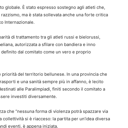
o globale. È stato espresso sostegno agli atleti che,
razzismo, ma è stata sollevata anche una forte critica
co Internazionale.
rità di trattamento tra gli atleti russi e bielorussi,
raeliana, autorizzata a sfilare con bandiera e inno
, definito dal comitato come un vero e proprio
e priorità del territorio bellunese. In una provincia che
rasporti e una sanità sempre più in affanno, è lecito
destinati alle Paralimpiadi, finiti secondo il comitato a
ssere investiti diversamente.
zza che “nessuna forma di violenza potrà spazzare via
 collettività si è riacceso: la partita per un’idea diversa
andi eventi, è appena iniziata.