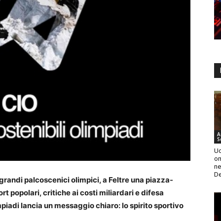
A
S
Uc
om
ne
De
i grandi palcoscenici olimpici, a Feltre una piazza-
t popolari, critiche ai costi miliardari e difesa
mpiadi lancia un messaggio chiaro: lo spirito sportivo