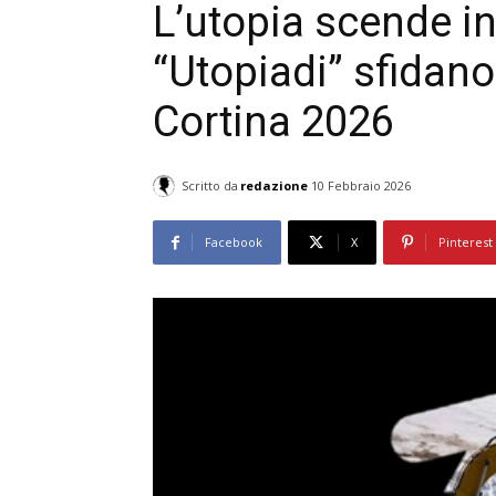
L’utopia scende in
“Utopiadi” sfidano
Cortina 2026
Scritto da
redazione
10 Febbraio 2026
Facebook
X
Pinterest