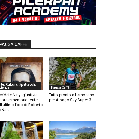
PAUSA CAFFÈ
rte, Cultura, Spettacoli,
cienza
Pausa Caffè
cidete Niny: giustizia,
Tutto pronto a Lamosano
bre e memorie ferite
per Alpago Sky Super 3
ll’ultimo libro di Roberto
 Nart