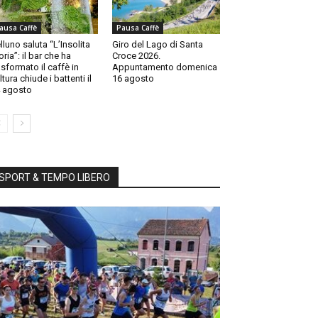
ausa Caffè
Pausa Caffè
lluno saluta “L’Insolita
Giro del Lago di Santa
oria”: il bar che ha
Croce 2026.
asformato il caffè in
Appuntamento domenica
ltura chiude i battenti il
16 agosto
 agosto
SPORT & TEMPO LIBERO