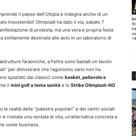
P
prende il paese dell’Utopia è indegna anche di un
Be
to Insostenibili Olimpiadi ha dato il via, sabato 7
St
tr
nifestazione di protesta, ma una vera e propria festa
cu
a solitamente destinata alle auto in un laboratorio di
14
rastrutture faraoniche, a Feltre sono bastati un tavolo
ciclati” per dimostrare che l’agonismo sano non ha
nno spaziato dai classici come
basket, pallavolo e
ome il
mini golf a tema sanità
e lo
Strike Olimpiadi-NO
 le realtà delle “palestre popolari” e dei centri sociali
 è rivelata una ventata di vita, un’alternativa concreta a
nte come business.