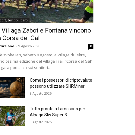
port, tempo libero
 Villaga Zabot e Fontana vincono
a Corsa del Gal
dazione
-
9 Agosto 2026
0
 è svolta ieri, sabato 8 agosto, a Villaga di Feltre,
undicesima edizione del Villaga Trail "Corsa del Gal”.
 gara podistica sui sentieri...
Come i possessori di criptovalute
possono utilizzare SHRMiner
9 Agosto 2026
Tutto pronto a Lamosano per
Alpago Sky Super 3
8 Agosto 2026