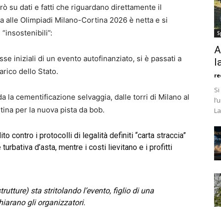
rò su dati e fatti che riguardano direttamente il
sa alle Olimpiadi Milano-Cortina 2026 è netta e si
“insostenibili”:
S
A
se iniziali di un evento autofinanziato, si è passati a
l
arico dello Stato.
re
Si
 la cementificazione selvaggia, dalle torri di Milano al
l’
ortina per la nuova pista da bob.
La
o contro i protocolli di legalità definiti “carta straccia”
turbativa d’asta, mentre i costi lievitano e i profitti
trutture) sta stritolando l’evento, figlio di una
hiarano gli organizzatori.