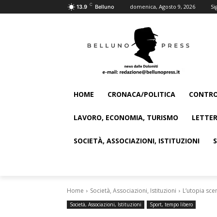
C
domenica, Agosto 9, 2026
Si
13.9
Belluno
HOME
CRONACA/POLITICA
CONTRO
LAVORO, ECONOMIA, TURISMO
LETTER
SOCIETÀ, ASSOCIAZIONI, ISTITUZIONI
Home
Società, Associazioni, Istituzioni
L’utopia scen
Società, Associazioni, Istituzioni
Sport, tempo libero