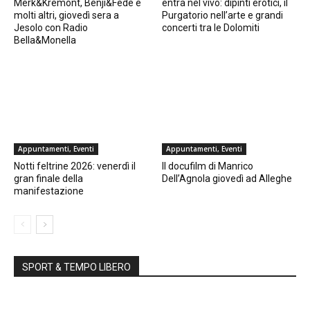
Merk&Kremont, Benji&Fede e
entra nel vivo: dipinti erotici, il
molti altri, giovedì sera a
Purgatorio nell’arte e grandi
Jesolo con Radio
concerti tra le Dolomiti
Bella&Monella
Appuntamenti, Eventi
Appuntamenti, Eventi
Notti feltrine 2026: venerdì il
Il docufilm di Manrico
gran finale della
Dell’Agnola giovedì ad Alleghe
manifestazione
SPORT & TEMPO LIBERO