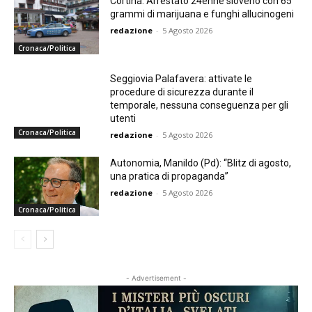
Cortina. Arrestato 24enne sloveno con 65
grammi di marijuana e funghi allucinogeni
redazione
-
5 Agosto 2026
Cronaca/Politica
Seggiovia Palafavera: attivate le
procedure di sicurezza durante il
temporale, nessuna conseguenza per gli
utenti
Cronaca/Politica
redazione
-
5 Agosto 2026
Autonomia, Manildo (Pd): “Blitz di agosto,
una pratica di propaganda”
redazione
-
5 Agosto 2026
Cronaca/Politica
- Advertisement -