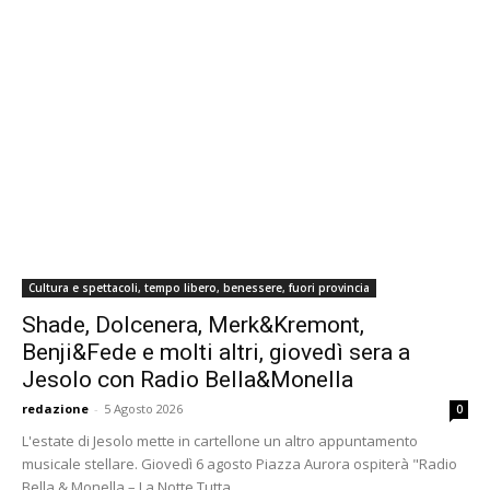
Cultura e spettacoli, tempo libero, benessere, fuori provincia
Shade, Dolcenera, Merk&Kremont,
Benji&Fede e molti altri, giovedì sera a
Jesolo con Radio Bella&Monella
redazione
-
5 Agosto 2026
0
L'estate di Jesolo mette in cartellone un altro appuntamento
musicale stellare. Giovedì 6 agosto Piazza Aurora ospiterà "Radio
Bella & Monella – La Notte Tutta...