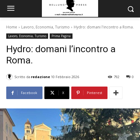
Home
Lavoro, Economia, Turismo
Hydro: domani l'incontro a Roma.
Lavoro, Economia, Turismo
Prima Pagina
Hydro: domani l’incontro a
Roma.
Scritto da
redazione
10 Febbraio 2026
792
0
Facebook
X
Pinterest