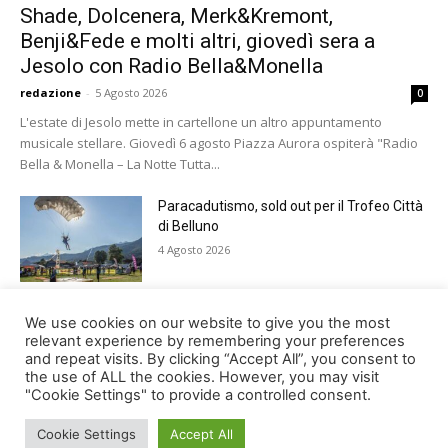
Shade, Dolcenera, Merk&Kremont,
Benji&Fede e molti altri, giovedì sera a
Jesolo con Radio Bella&Monella
redazione
-
5 Agosto 2026
0
L'estate di Jesolo mette in cartellone un altro appuntamento
musicale stellare. Giovedì 6 agosto Piazza Aurora ospiterà "Radio
Bella & Monella – La Notte Tutta...
Paracadutismo, sold out per il Trofeo Città
di Belluno
4 Agosto 2026
Notti feltrine 2026: venerdì il gran finale
We use cookies on our website to give you the most
della manifestazione
relevant experience by remembering your preferences
and repeat visits. By clicking “Accept All”, you consent to
4 Agosto 2026
the use of ALL the cookies. However, you may visit
"Cookie Settings" to provide a controlled consent.
Cookie Settings
Accept All