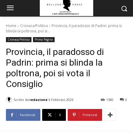
Home
Cronaca/Politica
Provincia, il paradosso di Padrin: prima si
blinda la poltrona, poi si...
Cronaca/Politica
Prima Pagina
Provincia, il paradosso di
Padrin: prima si blinda la
poltrona, poi si vota il
Consiglio
Scritto da
redazione
6 Febbraio 2026
1580
0
Facebook
X
Pinterest