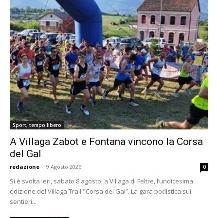
Sport, tempo libero
A Villaga Zabot e Fontana vincono la Corsa
del Gal
redazione
-
9 Agosto 2026
0
Si è svolta ieri, sabato 8 agosto, a Villaga di Feltre, l’undicesima
edizione del Villaga Trail "Corsa del Gal”. La gara podistica sui
sentieri...