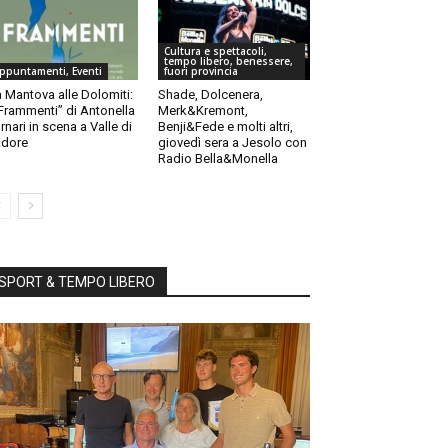
Cultura e spettacoli,
tempo libero, benessere,
ppuntamenti, Eventi
fuori provincia
 Mantova alle Dolomiti:
Shade, Dolcenera,
“Frammenti” di Antonella
Merk&Kremont,
rnari in scena a Valle di
Benji&Fede e molti altri,
dore
giovedì sera a Jesolo con
Radio Bella&Monella
SPORT & TEMPO LIBERO