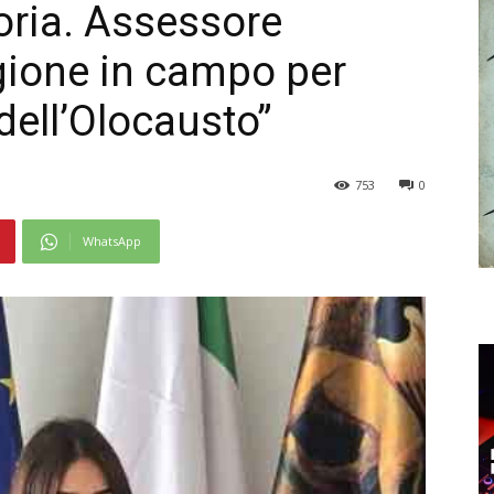
oria. Assessore
gione in campo per
 dell’Olocausto”
753
0
WhatsApp