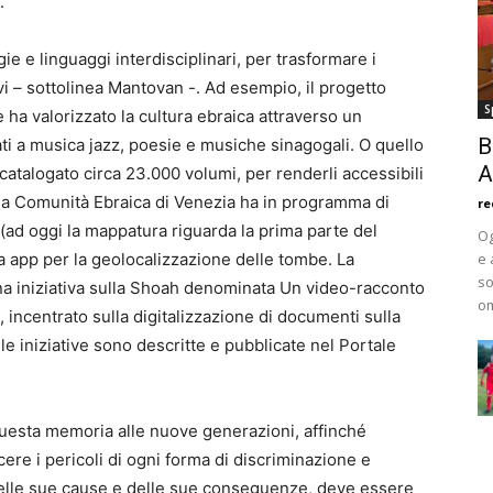
.
e e linguaggi interdisciplinari, per trasformare i
vi – sottolinea Mantovan -. Ad esempio, il progetto
S
a valorizzato la cultura ebraica attraverso un
B
ti a musica jazz, poesie e musiche sinagogali. O quello
A
atalogato circa 23.000 volumi, per renderli accessibili
e, la Comunità Ebraica di Venezia ha in programma di
re
 (ad oggi la mappatura riguarda la prima parte del
Og
 app per la geolocalizzazione delle tombe. La
e 
so
na iniziativa sulla Shoah denominata Un video-racconto
om
 incentrato sulla digitalizzazione di documenti sulla
 le iniziative sono descritte e pubblicate nel Portale
questa memoria alle nuove generazioni, affinché
ere i pericoli di ogni forma di discriminazione e
delle sue cause e delle sue conseguenze, deve essere