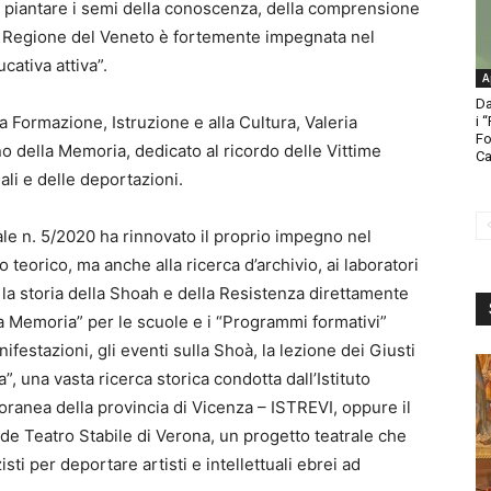
ve piantare i semi della conoscenza, della comprensione
la Regione del Veneto è fortemente impegnata nel
cativa attiva”.
A
Da
a Formazione, Istruzione e alla Cultura, Valeria
i 
Fo
o della Memoria, dedicato al ricordo delle Vittime
Ca
ali e delle deportazioni.
le n. 5/2020 ha rinnovato il proprio impegno nel
o teorico, ma anche alla ricerca d’archivio, ai laboratori
o la storia della Shoah e della Resistenza direttamente
la Memoria” per le scuole e i “Programmi formativi”
anifestazioni, gli eventi sulla Shoà, la lezione dei Giusti
”, una vasta ricerca storica condotta dall’Istituto
oranea della provincia di Vicenza – ISTREVI, oppure il
ide Teatro Stabile di Verona, un progetto teatrale che
sti per deportare artisti e intellettuali ebrei ad