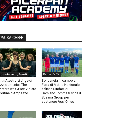
PAUSA CAFFÈ
ppuntamenti, Eventi
Pausa Caffè
rtinAteatro si tinge di
Solidarietà in campo a
zz: domenica The
Farra di Mel: la Nazionale
isters whit Alice Violato
Italiana Sindaci di
Cortina d’Ampezzo
Damiano Tommasi sfida il
Busana Group per
sostenere Assi Onlus