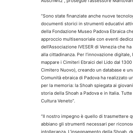
Auschwitz”, prosegue l’assessore Mantovan
“Sono state finanziate anche nuove tecnologi
documenti storici in strumenti educativi atti
della Fondazione Museo Padova Ebraica che h
approccio multisensoriale con eventi dedica
dell’Associazione IVESER di Venezia che ha c
alla cittadinanza. Per l’innovazione digital
mappare i Cimiteri Ebraici del Lido dal 1300
Cimitero Nuovo), creando un database e una
Comunità ebraica di Padova ha realizzato u
per la memoria: la Shoah spiegata ai giovani,
storia della Shoah a Padova e in Italia. Tutte
Cultura Veneto”.
“Il nostro impegno è quello di trasmettere 
abbiano gli strumenti necessari per riconosc
intolleranza. L’insegnamento della Shoah, 