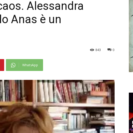
 caos. Alessandra
llo Anas è un
843
0
WhatsApp