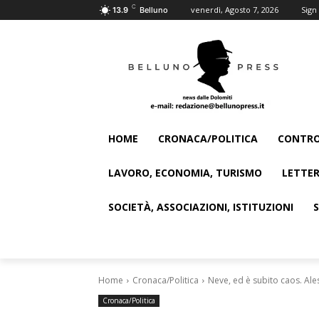
C
venerdì, Agosto 7, 2026
Sign 
13.9
Belluno
HOME
CRONACA/POLITICA
CONTRO
LAVORO, ECONOMIA, TURISMO
LETTER
SOCIETÀ, ASSOCIAZIONI, ISTITUZIONI
Home
Cronaca/Politica
Neve, ed è subito caos. Ale
Cronaca/Politica