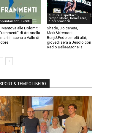
Cultura e spettacoli,
tempo libero, benessere,
ppuntamenti, Eventi
fuori provincia
 Mantova alle Dolomiti:
Shade, Dolcenera,
“Frammenti” di Antonella
Merk&Kremont,
rnari in scena a Valle di
Benji&Fede e molti altri,
dore
giovedì sera a Jesolo con
Radio Bella&Monella
SPORT & TEMPO LIBERO