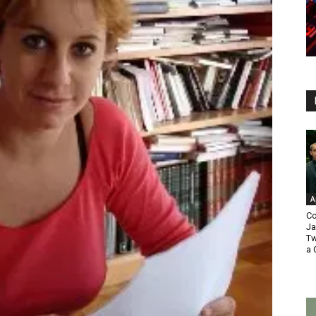
A
Co
Ja
Tw
a 