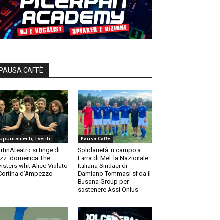
PAUSA CAFFÈ
ppuntamenti, Eventi
Pausa Caffè
rtinAteatro si tinge di
Solidarietà in campo a
zz: domenica The
Farra di Mel: la Nazionale
isters whit Alice Violato
Italiana Sindaci di
Cortina d’Ampezzo
Damiano Tommasi sfida il
Busana Group per
sostenere Assi Onlus