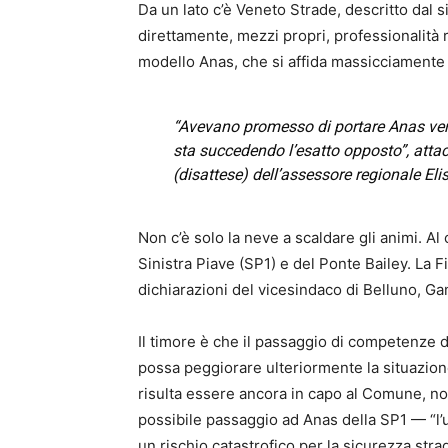
Da un lato c’è Veneto Strade, descritto dal 
direttamente, mezzi propri, professionalità rad
modello Anas, che si affida massicciamente a
“Avevano promesso di portare Anas vers
sta succedendo l’esatto opposto”, atta
(disattese) dell’assessore regionale Elis
Non c’è solo la neve a scaldare gli animi. Al
Sinistra Piave (SP1) e del Ponte Bailey. La 
dichiarazioni del vicesindaco di Belluno, Gam
Il timore è che il passaggio di competenze d
possa peggiorare ulteriormente la situazione
risulta essere ancora in capo al Comune, no
possibile passaggio ad Anas della SP1 — “l’
un rischio catastrofico per la sicurezza stra