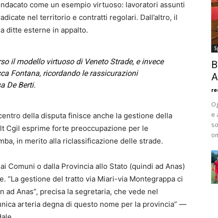
sindacato come un esempio virtuoso: lavoratori assunti
icate nel territorio e contratti regolari. Dall’altro, il
 ditte esterne in appalto.
S
o il modello virtuoso di Veneto Strade, e invece
B
cca Fontana, ricordando le rassicurazioni
A
a De Berti.
re
Og
e 
 centro della disputa finisce anche la gestione della
so
Filt Cgil esprime forte preoccupazione per le
om
ba, in merito alla riclassificazione delle strade.
ai Comuni o dalla Provincia allo Stato (quindi ad Anas)
. “La gestione del tratto via Miari-via Montegrappa ci
n ad Anas”, precisa la segretaria, che vede nel
unica arteria degna di questo nome per la provincia” —
dale.