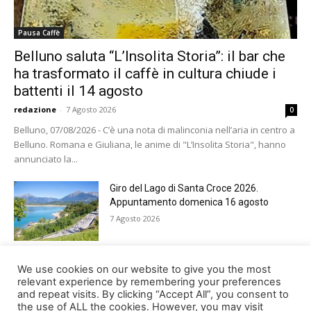
Pausa Caffè
Belluno saluta “L’Insolita Storia”: il bar che
ha trasformato il caffè in cultura chiude i
battenti il 14 agosto
redazione
-
7 Agosto 2026
0
Belluno, 07/08/2026 - C’è una nota di malinconia nell’aria in centro a
Belluno. Romana e Giuliana, le anime di "L’Insolita Storia", hanno
annunciato la...
Giro del Lago di Santa Croce 2026.
Appuntamento domenica 16 agosto
7 Agosto 2026
Belluno rende omaggio ai cugini
We use cookies on our website to give you the most
Alessandro e Andrea Bristot
relevant experience by remembering your preferences
and repeat visits. By clicking “Accept All”, you consent to
6 Agosto 2026
the use of ALL the cookies. However, you may visit