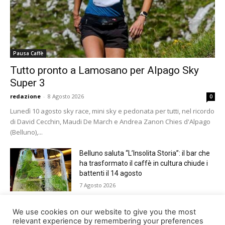
Pausa Caffè
Tutto pronto a Lamosano per Alpago Sky
Super 3
redazione
-
8 Agosto 2026
0
Lunedì 10 agosto sky race, mini sky e pedonata per tutti, nel ricordo
di David Cecchin, Maudi De March e Andrea Zanon Chies d'Alpago
(Belluno),...
Belluno saluta “L’Insolita Storia”: il bar che
ha trasformato il caffè in cultura chiude i
battenti il 14 agosto
7 Agosto 2026
Giro del Lago di Santa Croce 2026.
We use cookies on our website to give you the most
Appuntamento domenica 16 agosto
relevant experience by remembering your preferences