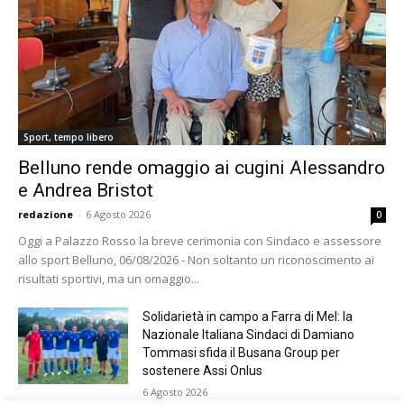
Sport, tempo libero
Belluno rende omaggio ai cugini Alessandro
e Andrea Bristot
redazione
-
6 Agosto 2026
0
Oggi a Palazzo Rosso la breve cerimonia con Sindaco e assessore
allo sport Belluno, 06/08/2026 - Non soltanto un riconoscimento ai
risultati sportivi, ma un omaggio...
Solidarietà in campo a Farra di Mel: la
Nazionale Italiana Sindaci di Damiano
Tommasi sfida il Busana Group per
sostenere Assi Onlus
6 Agosto 2026