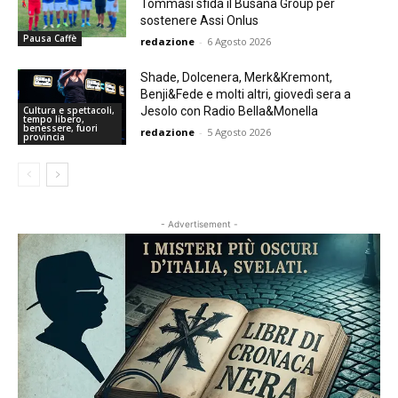
Tommasi sfida il Busana Group per
sostenere Assi Onlus
Pausa Caffè
redazione
-
6 Agosto 2026
Shade, Dolcenera, Merk&Kremont,
Benji&Fede e molti altri, giovedì sera a
Jesolo con Radio Bella&Monella
Cultura e spettacoli,
tempo libero,
benessere, fuori
redazione
-
5 Agosto 2026
provincia
- Advertisement -