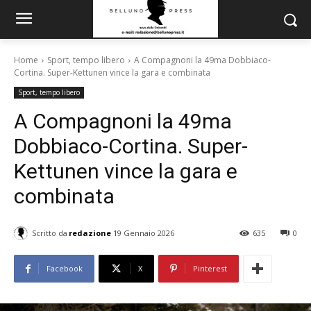
Home
Sport, tempo libero
A Compagnoni la 49ma Dobbiaco-
Cortina. Super-Kettunen vince la gara e combinata
Sport, tempo libero
A Compagnoni la 49ma
Dobbiaco-Cortina. Super-
Kettunen vince la gara e
combinata
Scritto da
redazione
19 Gennaio 2026
635
0
Facebook
X
Pinterest