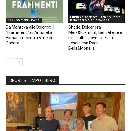
Cultura e spettacoli, tempo libero,
Appuntamenti, Eventi
benessere, fuori provincia
Da Mantova alle Dolomiti: i
Shade, Dolcenera,
“Frammenti” di Antonella
Merk&Kremont, Benji&Fede e
Fornari in scena a Valle di
molti altri, giovedì sera a
Cadore
Jesolo con Radio
Bella&Monella
SPORT & TEMPO LIBERO