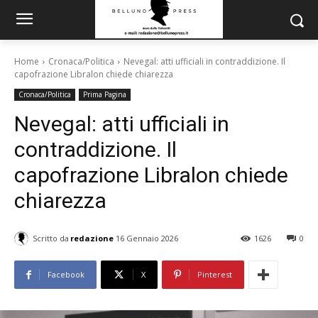
Home
Cronaca/Politica
Nevegal: atti ufficiali in contraddizione. Il
capofrazione Libralon chiede chiarezza
Cronaca/Politica
Prima Pagina
Nevegal: atti ufficiali in
contraddizione. Il
capofrazione Libralon chiede
chiarezza
Scritto da
redazione
16 Gennaio 2026
1626
0
Facebook
X
Pinterest