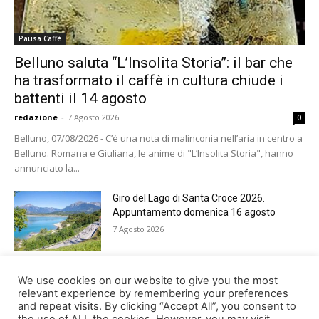
Pausa Caffè
Belluno saluta “L’Insolita Storia”: il bar che
ha trasformato il caffè in cultura chiude i
battenti il 14 agosto
redazione
-
7 Agosto 2026
0
Belluno, 07/08/2026 - C’è una nota di malinconia nell’aria in centro a
Belluno. Romana e Giuliana, le anime di "L’Insolita Storia", hanno
annunciato la...
Giro del Lago di Santa Croce 2026.
Appuntamento domenica 16 agosto
7 Agosto 2026
Belluno rende omaggio ai cugini
We use cookies on our website to give you the most
Alessandro e Andrea Bristot
relevant experience by remembering your preferences
and repeat visits. By clicking “Accept All”, you consent to
6 Agosto 2026