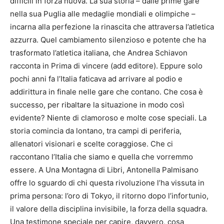
difficili in forza nuova. La sua storia – dalle prime gare
nella sua Puglia alle medaglie mondiali e olimpiche –
incarna alla perfezione la rinascita che attraversa l’atletica
azzurra. Quel cambiamento silenzioso e potente che ha
trasformato l’atletica italiana, che Andrea Schiavon
racconta in Prima di vincere (add editore). Eppure solo
pochi anni fa l’Italia faticava ad arrivare al podio e
addirittura in finale nelle gare che contano. Che cosa è
successo, per ribaltare la situazione in modo così
evidente? Niente di clamoroso e molte cose speciali. La
storia comincia da lontano, tra campi di periferia,
allenatori visionari e scelte coraggiose. Che ci
raccontano l’Italia che siamo e quella che vorremmo
essere. A Una Montagna di Libri, Antonella Palmisano
offre lo sguardo di chi questa rivoluzione l’ha vissuta in
prima persona: l’oro di Tokyo, il ritorno dopo l’infortunio,
il valore della disciplina invisibile, la forza della squadra.
Una testimone speciale per capire, davvero, cosa