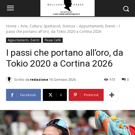
Home
Arte, Cultura, Spettacoli, Scienza
Appuntamenti, Eventi
I
passi che portano all'oro, da Tokio 2020 a Cortina 2026
Appuntamenti, Eventi
Pausa Caffè
I passi che portano all’oro, da
Tokio 2020 a Cortina 2026
Scritto da
redazione
16 Gennaio 2026
973
0
Facebook
X
Pinterest