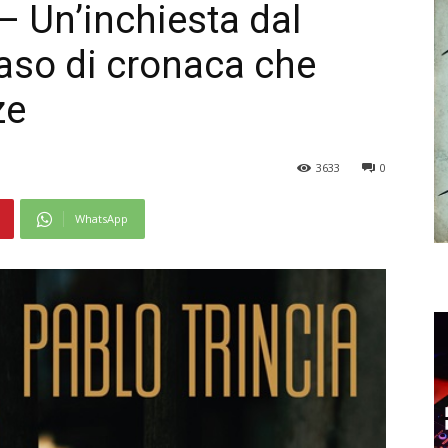
– Un’inchiesta dal
caso di cronaca che
ze
3633
0
WhatsApp