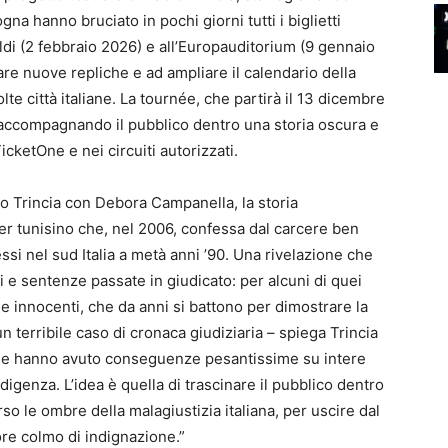
a hanno bruciato in pochi giorni tutti i biglietti
oldi (2 febbraio 2026) e all’Europauditorium (9 gennaio
e nuove repliche e ad ampliare il calendario della
lte città italiane. La tournée, che partirà il 13 dicembre
ni, accompagnando il pubblico dentro una storia oscura e
icketOne e nei circuiti autorizzati.
sso Trincia con Debora Campanella, la storia
ler tunisino che, nel 2006, confessa dal carcere ben
i nel sud Italia a metà anni ’90. Una rivelazione che
i e sentenze passate in giudicato: per alcuni di quei
ne innocenti, che da anni si battono per dimostrare la
 un terribile caso di cronaca giudiziaria – spiega Trincia
 che hanno avuto conseguenze pesantissime su intere
ndigenza. L’idea è quella di trascinare il pubblico dentro
erso le ombre della malagiustizia italiana, per uscire dal
ore colmo di indignazione.”