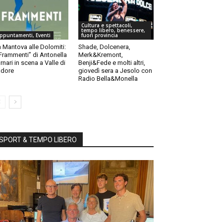
Cultura e spettacoli,
tempo libero, benessere,
ppuntamenti, Eventi
fuori provincia
 Mantova alle Dolomiti:
Shade, Dolcenera,
“Frammenti” di Antonella
Merk&Kremont,
rnari in scena a Valle di
Benji&Fede e molti altri,
dore
giovedì sera a Jesolo con
Radio Bella&Monella
SPORT & TEMPO LIBERO