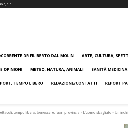
in / Join
CORRENTE DR FILIBERTO DAL MOLIN
ARTE, CULTURA, SPETT
E OPINIONI
METEO, NATURA, ANIMALI
SANITÀ MEDICINA
SPORT, TEMPO LIBERO
REDAZIONE/CONTATTI
REPORT PAG
ettacoli, tempo libero, benessere, fuori provincia
L'uomo sbagliato – Un'inchie