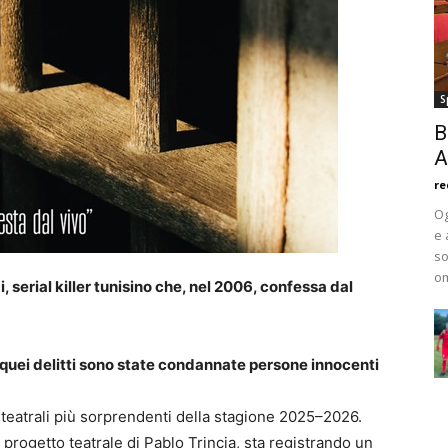
S
B
A
re
Og
e 
so
om
 serial killer tunisino che, nel 2006, confessa dal
i quei delitti sono state condannate persone innocenti
 teatrali più sorprendenti della stagione 2025–2026.
l progetto teatrale di Pablo Trincia, sta registrando un