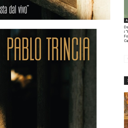
A
Da
i 
Fo
Ca