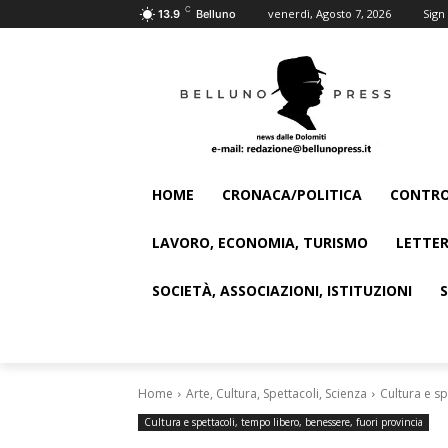
C
venerdì, Agosto 7, 2026
Sign 
13.9
Belluno
HOME
CRONACA/POLITICA
CONTRO
LAVORO, ECONOMIA, TURISMO
LETTER
SOCIETÀ, ASSOCIAZIONI, ISTITUZIONI
Home
Arte, Cultura, Spettacoli, Scienza
Cultura e sp
Cultura e spettacoli, tempo libero, benessere, fuori provincia