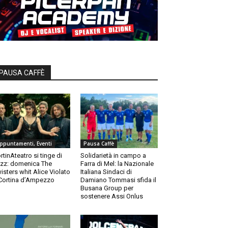
PAUSA CAFFÈ
ppuntamenti, Eventi
Pausa Caffè
rtinAteatro si tinge di
Solidarietà in campo a
zz: domenica The
Farra di Mel: la Nazionale
isters whit Alice Violato
Italiana Sindaci di
Cortina d’Ampezzo
Damiano Tommasi sfida il
Busana Group per
sostenere Assi Onlus