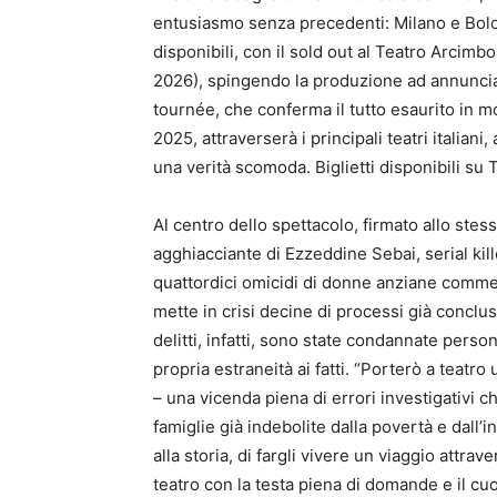
entusiasmo senza precedenti: Milano e Bologn
disponibili, con il sold out al Teatro Arcimb
2026), spingendo la produzione ad annunciar
tournée, che conferma il tutto esaurito in mo
2025, attraverserà i principali teatri italia
una verità scomoda. Biglietti disponibili su T
Al centro dello spettacolo, firmato allo ste
agghiacciante di Ezzeddine Sebai, serial kil
quattordici omicidi di donne anziane commess
mette in crisi decine di processi già conclus
delitti, infatti, sono state condannate perso
propria estraneità ai fatti. “Porterò a teatro
– una vicenda piena di errori investigativi
famiglie già indebolite dalla povertà e dall’i
alla storia, di fargli vivere un viaggio attrav
teatro con la testa piena di domande e il cu