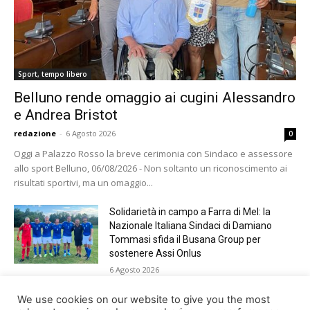
Sport, tempo libero
Belluno rende omaggio ai cugini Alessandro
e Andrea Bristot
redazione
-
6 Agosto 2026
0
Oggi a Palazzo Rosso la breve cerimonia con Sindaco e assessore
allo sport Belluno, 06/08/2026 - Non soltanto un riconoscimento ai
risultati sportivi, ma un omaggio...
Solidarietà in campo a Farra di Mel: la
Nazionale Italiana Sindaci di Damiano
Tommasi sfida il Busana Group per
sostenere Assi Onlus
6 Agosto 2026
Shade, Dolcenera, Merk&Kremont,
We use cookies on our website to give you the most