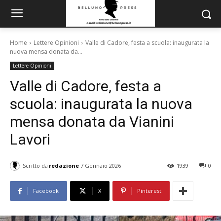
Home
Lettere Opinioni
Valle di Cadore, festa a scuola: inaugurata la
nuova mensa donata da...
Lettere Opinioni
Valle di Cadore, festa a
scuola: inaugurata la nuova
mensa donata da Vianini
Lavori
Scritto da
redazione
7 Gennaio 2026
1939
0
Facebook
X
Pinterest