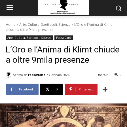
Home
Arte, Cultura, Spettacoli, Scienza
L'Oro e l'Anima di Klimt
chiude a oltre 9mila presenze
Arte, Cultura, Spettacoli, Scienza
Pausa Caffè
L’Oro e l’Anima di Klimt chiude
a oltre 9mila presenze
Scritto da
redazione
7 Gennaio 2026
978
0
Facebook
X
Pinterest