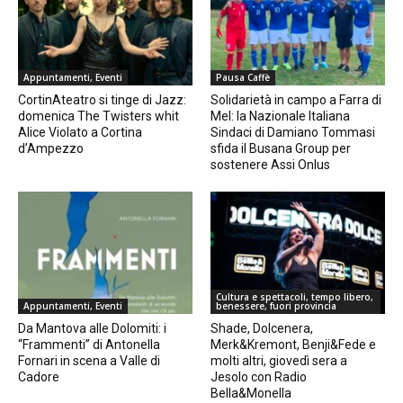
Appuntamenti, Eventi
Pausa Caffè
CortinAteatro si tinge di Jazz:
Solidarietà in campo a Farra di
domenica The Twisters whit
Mel: la Nazionale Italiana
Alice Violato a Cortina
Sindaci di Damiano Tommasi
d’Ampezzo
sfida il Busana Group per
sostenere Assi Onlus
Cultura e spettacoli, tempo libero,
Appuntamenti, Eventi
benessere, fuori provincia
Da Mantova alle Dolomiti: i
Shade, Dolcenera,
“Frammenti” di Antonella
Merk&Kremont, Benji&Fede e
Fornari in scena a Valle di
molti altri, giovedì sera a
Cadore
Jesolo con Radio
Bella&Monella