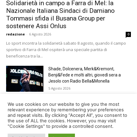
Solidarietà in campo a Farra di Mel: la
Nazionale Italiana Sindaci di Damiano
Tommasi sfida il Busana Group per
sostenere Assi Onlus
redazione
-
6 Agosto 2026
0
Lo sport incontra la solidarietà sabato 8 agosto, quando il campo
sportivo di Farra di Mel ospiterà una speciale partita di
beneficenza tra la...
Shade, Dolcenera, Merk&Kremont,
Benji&Fede e molti altri, giovedì sera a
Jesolo con Radio Bella&Monella
5 Agosto 2026
Paracadutismo, sold out per il Trofeo Città
We use cookies on our website to give you the most
di Belluno
relevant experience by remembering your preferences
and repeat visits. By clicking “Accept All”, you consent to
4 Agosto 2026
the use of ALL the cookies. However, you may visit
"Cookie Settings" to provide a controlled consent.