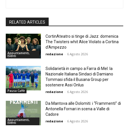
RELATED ARTICLES
CortinAteatro si tinge di Jazz: domenica
The Twisters whit Alice Violato a Cortina
d’Ampezzo
Appuntamenti,
redazione
-
6 Agosto 2026
Eventi
Solidarietà in campo a Farra di Mel: la
Nazionale Italiana Sindaci di Damiano
Tommasi sfida il Busana Group per
sostenere Assi Onlus
Pausa Caffè
redazione
-
6 Agosto 2026
Da Mantova alle Dolomiti: i “Frammenti” di
Antonella Fornari in scena a Valle di
Cadore
Appuntamenti,
redazione
-
6 Agosto 2026
Eventi