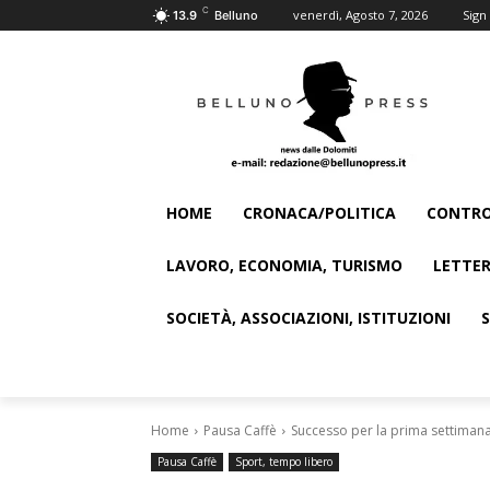
C
venerdì, Agosto 7, 2026
Sign 
13.9
Belluno
HOME
CRONACA/POLITICA
CONTRO
LAVORO, ECONOMIA, TURISMO
LETTER
SOCIETÀ, ASSOCIAZIONI, ISTITUZIONI
Home
Pausa Caffè
Successo per la prima settimana 
Pausa Caffè
Sport, tempo libero