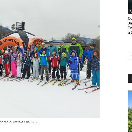
A
Co
Ja
Tw
a 
l corso di Natale Enal 2026