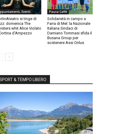
ppuntamenti, Eventi
Pausa Caffè
rtinAteatro si tinge di
Solidarietà in campo a
zz: domenica The
Farra di Mel: la Nazionale
isters whit Alice Violato
Italiana Sindaci di
Cortina d’Ampezzo
Damiano Tommasi sfida il
Busana Group per
sostenere Assi Onlus
SPORT & TEMPO LIBERO