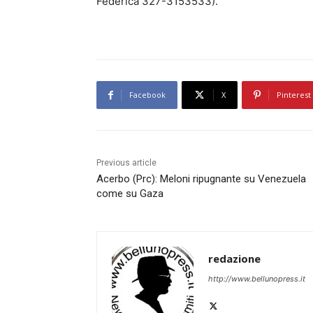
Federica 327-3153533).
Facebook
X
Pinterest
Previous article
Acerbo (Prc): Meloni ripugnante su Venezuela
come su Gaza
redazione
http://www.bellunopress.it