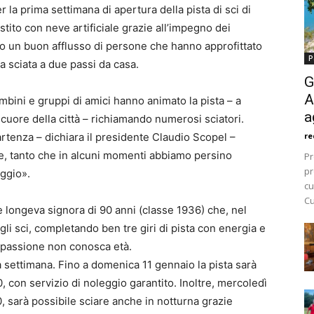
r la prima settimana di apertura della pista di sci di
estito con neve artificiale grazie all’impegno dei
rato un buon afflusso di persone che hanno approfittato
P
na sciata a due passi da casa.
G
A
mbini e gruppi di amici hanno animato la pista – a
a
cuore della città – richiamando numerosi sciatori.
rtenza – dichiara il presidente Claudio Scopel –
re
, tanto che in alcuni momenti abbiamo persino
Pr
pr
eggio».
cu
Cu
 longeva signora di 90 anni (classe 1936) che, nel
gli sci, completando ben tre giri di pista con energia e
 passione non conosca età.
la settimana. Fino a domenica 11 gennaio la pista sarà
0, con servizio di noleggio garantito. Inoltre, mercoledì
0, sarà possibile sciare anche in notturna grazie