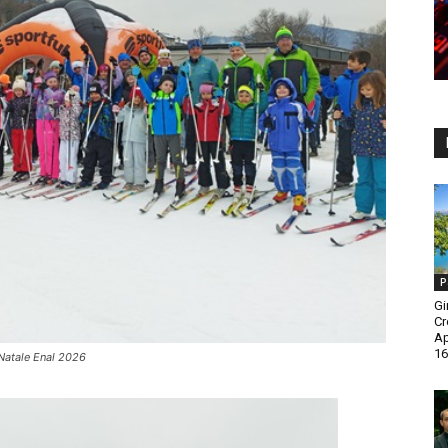
P
Gi
Cr
A
16
i Natale Enal 2026