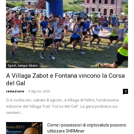
Sport, tempo libero
A Villaga Zabot e Fontana vincono la Corsa
del Gal
redazione
-
9 Agosto 2026
0
Si è svolta ieri, sabato 8 agosto, a Villaga di Feltre, l’undicesima
edizione del Villaga Trail "Corsa del Gal”. La gara podistica sui
sentieri...
Come i possessori di criptovalute possono
utilizzare SHRMiner