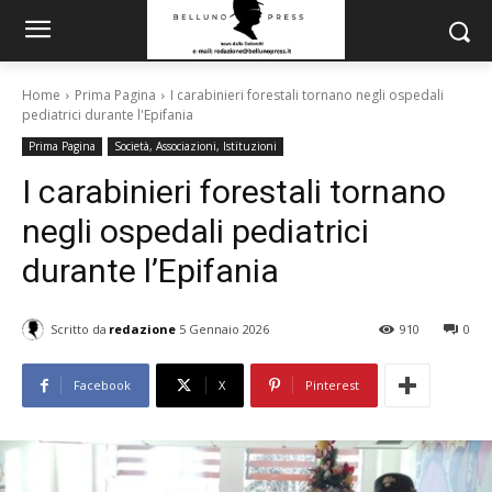
Home
Prima Pagina
I carabinieri forestali tornano negli ospedali
pediatrici durante l'Epifania
Prima Pagina
Società, Associazioni, Istituzioni
I carabinieri forestali tornano
negli ospedali pediatrici
durante l’Epifania
Scritto da
redazione
5 Gennaio 2026
910
0
Facebook
X
Pinterest