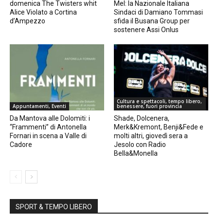
domenica The Twisters whit
Mel: la Nazionale Italiana
Alice Violato a Cortina
Sindaci di Damiano Tommasi
d’Ampezzo
sfida il Busana Group per
sostenere Assi Onlus
Cultura e spettacoli, tempo libero,
Appuntamenti, Eventi
benessere, fuori provincia
Da Mantova alle Dolomiti: i
Shade, Dolcenera,
“Frammenti” di Antonella
Merk&Kremont, Benji&Fede e
Fornari in scena a Valle di
molti altri, giovedì sera a
Cadore
Jesolo con Radio
Bella&Monella
SPORT & TEMPO LIBERO