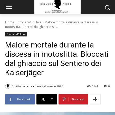
Home
Cronaca/Politica
Malore mortale durante la discesa in
motoslitta. Bloccati dal ghiaccio sul...
Cronaca/Politica
Malore mortale durante la
discesa in motoslitta. Bloccati
dal ghiaccio sul Sentiero dei
Kaiserjäger
Scritto da
redazione
4 Gennaio 2026
1141
0
Facebook
X
Pinterest