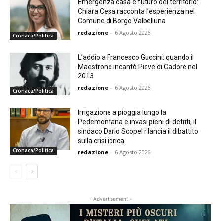
Emergenza casa e futuro del territorio:
Chiara Cesa racconta l’esperienza nel
Comune di Borgo Valbelluna
redazione
-
6 Agosto 2026
Cronaca/Politica
L’addio a Francesco Guccini: quando il
Maestrone incantò Pieve di Cadore nel
2013
redazione
-
6 Agosto 2026
Cronaca/Politica
Irrigazione a pioggia lungo la
Pedemontana e invasi pieni di detriti, il
sindaco Dario Scopel rilancia il dibattito
sulla crisi idrica
Cronaca/Politica
redazione
-
6 Agosto 2026
- Advertisement -