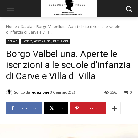
Home
Scuola
Borgo Valbelluna. Aperte le iscrizioni alle scuole
d'infanzia di Carve e Villa...
Scuola
Società, Associazioni, Istituzioni
Borgo Valbelluna. Aperte le
iscrizioni alle scuole d’infanzia
di Carve e Villa di Villa
Scritto da
redazione
3 Gennaio 2026
3560
0
Facebook
X
Pinterest