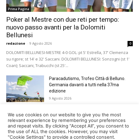
Prima Pagina
Poker al Mestre con due reti per tempo:
nuovo passo avanti per la Dolomiti
Bellunesi
redazione
-
9 Agosto 2026
0
DOLOMITI BELLUNESI-MESTRE 4-0 GOL: pt 5' Estrella, 37' Clemenza
su rigore; st 14' e 32' Saccani. DOLOMITI BELLUNESI: Sonzogni (st 1'
Coan); Saccani, Trabucchi (st 25'...
Paracadutismo, Trofeo Città di Belluno.
Germania davanti a tutti nella 37ma
edizione
9 Agosto 2026
A Villaga Zabot e Fontana vincono la Corsa
We use cookies on our website to give you the most
del Gal
relevant experience by remembering your preferences
and repeat visits. By clicking “Accept All”, you consent to
9 Agosto 2026
the use of ALL the cookies. However, you may visit
"Cookie Settings" to provide a controlled consent.