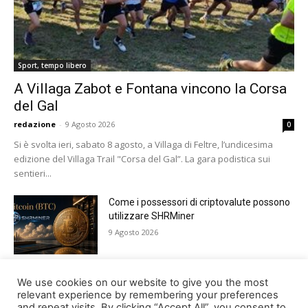
Sport, tempo libero
A Villaga Zabot e Fontana vincono la Corsa
del Gal
redazione
-
9 Agosto 2026
0
Si è svolta ieri, sabato 8 agosto, a Villaga di Feltre, l’undicesima
edizione del Villaga Trail "Corsa del Gal”. La gara podistica sui
sentieri...
Come i possessori di criptovalute possono
utilizzare SHRMiner
9 Agosto 2026
Tutto pronto a Lamosano per Alpago Sky
We use cookies on our website to give you the most
Super 3
relevant experience by remembering your preferences
and repeat visits. By clicking “Accept All”, you consent to