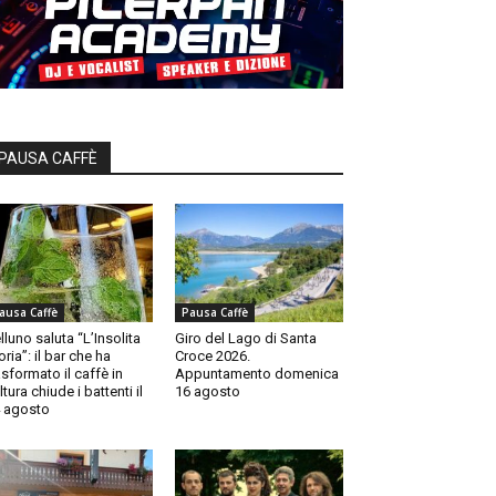
PAUSA CAFFÈ
ausa Caffè
Pausa Caffè
lluno saluta “L’Insolita
Giro del Lago di Santa
oria”: il bar che ha
Croce 2026.
asformato il caffè in
Appuntamento domenica
ltura chiude i battenti il
16 agosto
 agosto