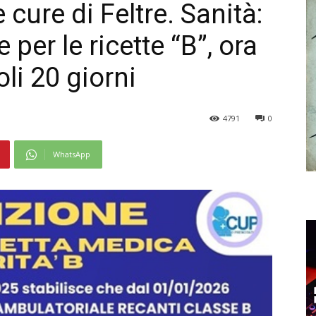
le cure di Feltre. Sanità:
per le ricette “B”, ora
li 20 giorni
4791
0
WhatsApp