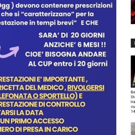
P
Be
St
tr
cu
14