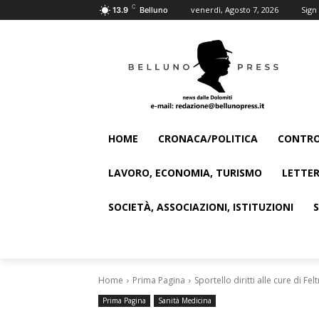
C
venerdì, Agosto 7, 2026
Sign 
13.9
Belluno
HOME
CRONACA/POLITICA
CONTRO
LAVORO, ECONOMIA, TURISMO
LETTER
SOCIETÀ, ASSOCIAZIONI, ISTITUZIONI
Home
Prima Pagina
Sportello diritti alle cure di Fel
Prima Pagina
Sanità Medicina