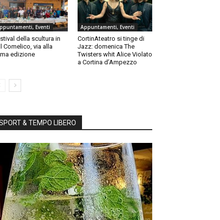
ppuntamenti, Eventi
Appuntamenti, Eventi
stival della scultura in
CortinAteatro si tinge di
l Comelico, via alla
Jazz: domenica The
ma edizione
Twisters whit Alice Violato
a Cortina d’Ampezzo
SPORT & TEMPO LIBERO