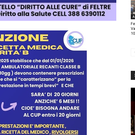
A
Fe
Va
10