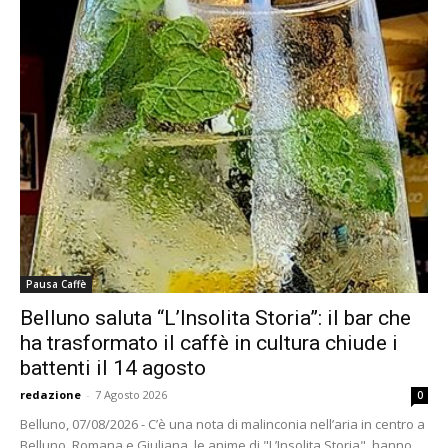
Pausa Caffè
Belluno saluta “L’Insolita Storia”: il bar che
ha trasformato il caffè in cultura chiude i
battenti il 14 agosto
redazione
-
7 Agosto 2026
0
Belluno, 07/08/2026 - C’è una nota di malinconia nell’aria in centro a
Belluno. Romana e Giuliana, le anime di "L’Insolita Storia", hanno