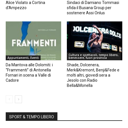
Alice Violato a Cortina
Sindaci di Damiano Tommasi
d’Ampezzo
sfida il Busana Group per
sostenere Assi Onlus
Cultura e spettacoli, tempo libero,
Appuntamenti, Eventi
benessere, fuori provincia
Da Mantova alle Dolomiti: i
Shade, Dolcenera,
“Frammenti” di Antonella
Merk&Kremont, Benji&Fede e
Fornari in scena a Valle di
molti altri, giovedì sera a
Cadore
Jesolo con Radio
Bella&Monella
SPORT & TEMPO LIBERO