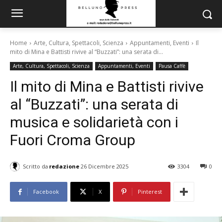
Home
Arte, Cultura, Spettacoli, Scienza
Appuntamenti, Eventi
Il
mito di Mina e Battisti rivive al “Buzzati”: una serata di...
Arte, Cultura, Spettacoli, Scienza
Appuntamenti, Eventi
Pausa Caffè
Il mito di Mina e Battisti rivive
al “Buzzati”: una serata di
musica e solidarietà con i
Fuori Croma Group
Scritto da
redazione
26 Dicembre 2025
3304
0
Facebook
X
Pinterest