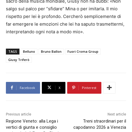
sacro della musica mondiale, Giusy non ha dubbi: «Non
salgo sul palco per “sfidare” Mina o per imitarla. Il mio
rispetto per lei è profondo. Cercherò semplicemente di
far emergere le emozioni che lei ha saputo trasmettermi,
interpretando ogni nota a modo mio».
TAGS
Belluno
Bruno Ballon
Fuori Croma Group
Giusy Triferò
Facebook
X
Pinterest
Previous article
Next article
Regione Veneto: alla Lega i
Treni straordinari per il
vertici di giunta e consiglio
capodanno 2026 a Venezia