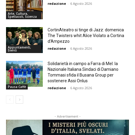
redazione
-
6 Agosto 2026
Arte, Cultura,
Spettacoli, Scienza
CortinAteatro si tinge di Jazz: domenica
The Twisters whit Alice Violato a Cortina
d’Ampezzo
Appuntamenti,
redazione
-
6 Agosto 2026
Eventi
Solidarietà in campo a Farra di Mel: la
Nazionale Italiana Sindaci di Damiano
Tommasi sfida il Busana Group per
sostenere Assi Onlus
Pausa Caffè
redazione
-
6 Agosto 2026
- Advertisement -