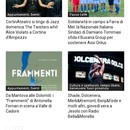
Appuntamenti, Eventi
Pausa Caffè
CortinAteatro si tinge di Jazz:
Solidarietà in campo a Farra di
domenica The Twisters whit
Mel: la Nazionale Italiana
Alice Violato a Cortina
Sindaci di Damiano Tommasi
d’Ampezzo
sfida il Busana Group per
sostenere Assi Onlus
Cultura e spettacoli, tempo libero,
Appuntamenti, Eventi
benessere, fuori provincia
Da Mantova alle Dolomiti: i
Shade, Dolcenera,
“Frammenti” di Antonella
Merk&Kremont, Benji&Fede e
Fornari in scena a Valle di
molti altri, giovedì sera a
Cadore
Jesolo con Radio
Bella&Monella