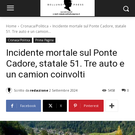
Home
Cronaca/Politica
Incidente mortale sul Ponte Cadore, statale
51. Tre auto e un camion...
Cronaca/Politica
Prima Pagina
Incidente mortale sul Ponte
Cadore, statale 51. Tre auto e
un camion coinvolti
Scritto da
redazione
2 Settembre 2024
5458
0
Facebook
X
Pinterest