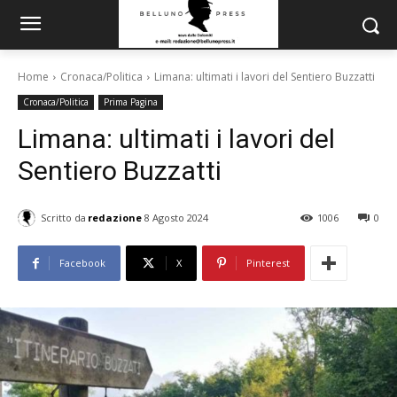
Home
Cronaca/Politica
Limana: ultimati i lavori del Sentiero Buzzatti
Cronaca/Politica
Prima Pagina
Limana: ultimati i lavori del
Sentiero Buzzatti
Scritto da
redazione
8 Agosto 2024
1006
0
Facebook
X
Pinterest