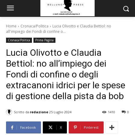
Home
Cronaca/Politica
Lucia Olivotto e Claudia Bettiol: no
all'impiego dei Fondi di confine o...
Cronaca/Politica
Prima Pagina
Lucia Olivotto e Claudia
Bettiol: no all’impiego dei
Fondi di confine o degli
extracanoni idrici per le spese
di gestione della pista da bob
Scritto da
redazione
25 Luglio 2024
1410
0
Facebook
X
Pinterest