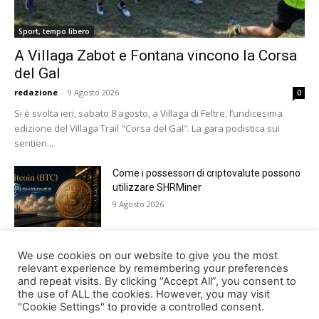
Sport, tempo libero
A Villaga Zabot e Fontana vincono la Corsa
del Gal
redazione
-
9 Agosto 2026
0
Si è svolta ieri, sabato 8 agosto, a Villaga di Feltre, l’undicesima
edizione del Villaga Trail "Corsa del Gal”. La gara podistica sui
sentieri...
Come i possessori di criptovalute possono
utilizzare SHRMiner
9 Agosto 2026
Tutto pronto a Lamosano per Alpago Sky
We use cookies on our website to give you the most
Super 3
relevant experience by remembering your preferences
and repeat visits. By clicking “Accept All”, you consent to
8 Agosto 2026
the use of ALL the cookies. However, you may visit
"Cookie Settings" to provide a controlled consent.