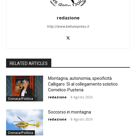
redazione
http://www.bellunopress.it
RELATED ARTICLES
Montagna, autonomia, specificità.
Calligaro: Sì al collegamento sciistico
Comelico-Pusteria
redazione
-
8 Agosto 2026
Cronaca/Politica
Soccorso in montagna
redazione
-
8 Agosto 2026
Cronaca/Politica