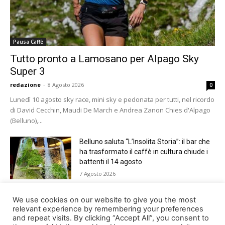
Pausa Caffè
Tutto pronto a Lamosano per Alpago Sky
Super 3
redazione
-
8 Agosto 2026
0
Lunedì 10 agosto sky race, mini sky e pedonata per tutti, nel ricordo
di David Cecchin, Maudi De March e Andrea Zanon Chies d'Alpago
(Belluno),...
Belluno saluta “L’Insolita Storia”: il bar che
ha trasformato il caffè in cultura chiude i
battenti il 14 agosto
7 Agosto 2026
Giro del Lago di Santa Croce 2026.
We use cookies on our website to give you the most
Appuntamento domenica 16 agosto
relevant experience by remembering your preferences
and repeat visits. By clicking “Accept All”, you consent to
7 Agosto 2026