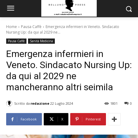
Home
Pausa Caffè
Emergenza infermieri in Veneto. Sindacato
Nursing Up: da qui al 2029 ne...
Pausa Caffè
Sanità Medicina
Emergenza infermieri in
Veneto. Sindacato Nursing Up:
da qui al 2029 ne
mancheranno altri seimila
Scritto da
redazione
22 Luglio 2024
1801
0
Facebook
X
Pinterest