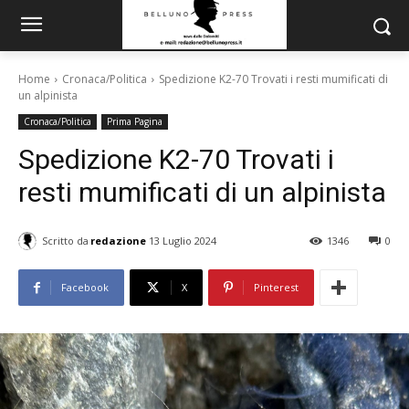
Home
Cronaca/Politica
Spedizione K2-70 Trovati i resti mumificati di
un alpinista
Cronaca/Politica
Prima Pagina
Spedizione K2-70 Trovati i
resti mumificati di un alpinista
Scritto da
redazione
13 Luglio 2024
1346
0
Facebook
X
Pinterest