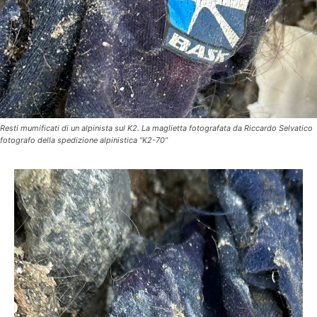
Resti mumificati di un alpinista sul K2. La maglietta fotografata da Riccardo Selvatico
fotografo della spedizione alpinistica “K2-70”