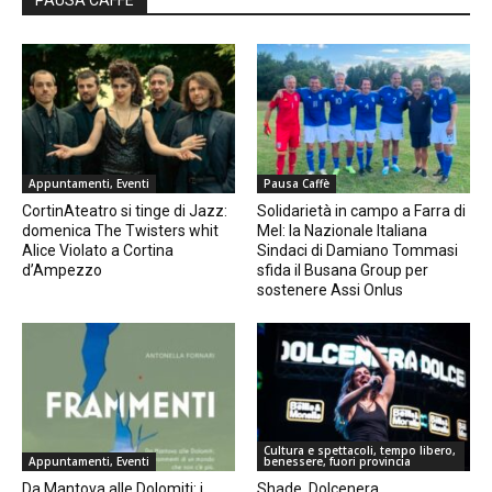
Appuntamenti, Eventi
Pausa Caffè
CortinAteatro si tinge di Jazz:
Solidarietà in campo a Farra di
domenica The Twisters whit
Mel: la Nazionale Italiana
Alice Violato a Cortina
Sindaci di Damiano Tommasi
d’Ampezzo
sfida il Busana Group per
sostenere Assi Onlus
Cultura e spettacoli, tempo libero,
Appuntamenti, Eventi
benessere, fuori provincia
Da Mantova alle Dolomiti: i
Shade, Dolcenera,