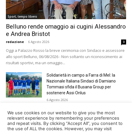
Sport, tempo libero
Belluno rende omaggio ai cugini Alessandro
e Andrea Bristot
redazione
-
6 Agosto 2026
0
Oggi a Palazzo Rosso la breve cerimonia con Sindaco e assessore
allo sport Belluno, 06/08/2026 - Non soltanto un riconoscimento ai
risultati sportivi, ma un omaggio...
Solidarietà in campo a Farra di Mel: la
Nazionale Italiana Sindaci di Damiano
Tommasi sfida il Busana Group per
sostenere Assi Onlus
6 Agosto 2026
Shade, Dolcenera, Merk&Kremont,
We use cookies on our website to give you the most
Benji&Fede e molti altri, giovedì sera a
relevant experience by remembering your preferences
and repeat visits. By clicking “Accept All”, you consent to
Jesolo con Radio Bella&Monella
the use of ALL the cookies. However, you may visit
5 Agosto 2026