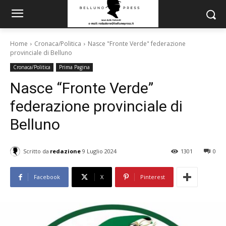
Home
Cronaca/Politica
Nasce "Fronte Verde" federazione
provinciale di Belluno
Cronaca/Politica
Prima Pagina
Nasce “Fronte Verde”
federazione provinciale di
Belluno
Scritto da
redazione
9 Luglio 2024
1301
0
Facebook
X
Pinterest