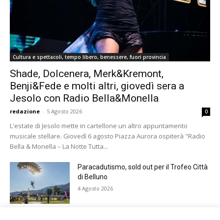
Cultura e spettacoli, tempo libero, benessere, fuori provincia
Shade, Dolcenera, Merk&Kremont,
Benji&Fede e molti altri, giovedì sera a
Jesolo con Radio Bella&Monella
redazione
-
5 Agosto 2026
0
L'estate di Jesolo mette in cartellone un altro appuntamento
musicale stellare. Giovedì 6 agosto Piazza Aurora ospiterà "Radio
Bella & Monella – La Notte Tutta...
Paracadutismo, sold out per il Trofeo Città
di Belluno
4 Agosto 2026