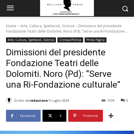
Home
Arte, Cultura, Spettacoli, Scienza
Dimissioni del presidente
Fondazione Teatri delle Dolomiti. Noro (Pd): "Serve una Ri-Fondazione...
Arte, Cultura, Spettacoli, Scienza
Cronaca/Politica
Prima Pagina
Dimissioni del presidente
Fondazione Teatri delle
Dolomiti. Noro (Pd): “Serve
una Ri-Fondazione culturale”
Scritto da
redazione
9 Luglio 2024
1574
0
Facebook
X
Pinterest