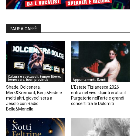
PAUSA CAFFÈ
Cultura e spettacoli, tempo libero,
benessere, fuori provincia
Appuntamenti, Eventi
Shade, Dolcenera,
L’Estate Tizianesca 2026
Merk&Kremont, Benji&Fede e
entra nel vivo: dipinti erotici, il
molti altri, giovedì sera a
Purgatorio nell’arte e grandi
Jesolo con Radio
concerti tra le Dolomiti
Bella&Monella