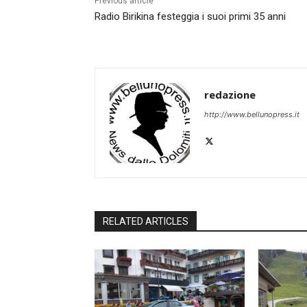
Previous article
Radio Birikina festeggia i suoi primi 35 anni
redazione
http://www.bellunopress.it
RELATED ARTICLES