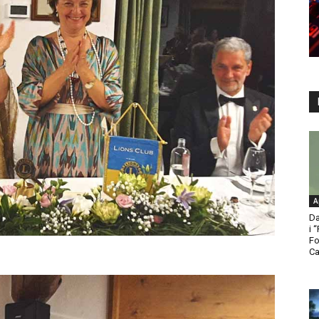
A
Da
i 
Fo
Ca