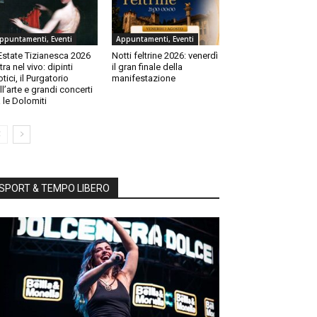
ppuntamenti, Eventi
Appuntamenti, Eventi
Estate Tizianesca 2026
Notti feltrine 2026: venerdì
tra nel vivo: dipinti
il gran finale della
otici, il Purgatorio
manifestazione
ll’arte e grandi concerti
a le Dolomiti
SPORT & TEMPO LIBERO