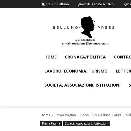
C
giovedì, Agosto 6, 2026
Sign i
13.9
Belluno
HOME
CRONACA/POLITICA
CONTRO
LAVORO, ECONOMIA, TURISMO
LETTER
SOCIETÀ, ASSOCIAZIONI, ISTITUZIONI
Home
Prima Pagina
Lions Club Belluno. Laura Ripo
Prima Pagina
Società, Associazioni, Istituzioni