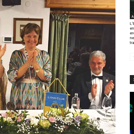
A
L’
en
er
ne
tr