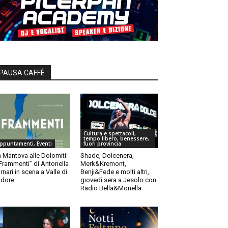
PAUSA CAFFÈ
Cultura e spettacoli,
tempo libero, benessere,
ppuntamenti, Eventi
fuori provincia
 Mantova alle Dolomiti:
Shade, Dolcenera,
“Frammenti” di Antonella
Merk&Kremont,
rnari in scena a Valle di
Benji&Fede e molti altri,
dore
giovedì sera a Jesolo con
Radio Bella&Monella