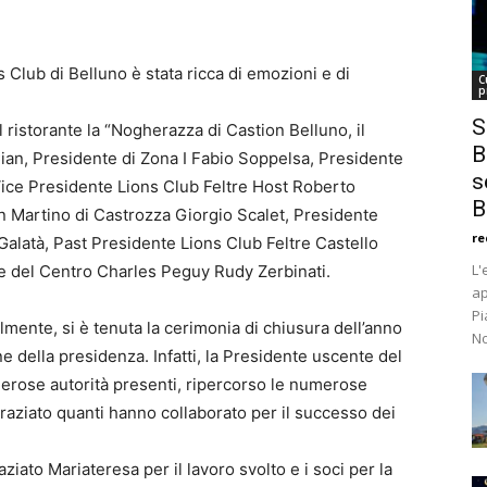
Club di Belluno è stata ricca di emozioni e di
C
p
S
il ristorante la “Nogherazza di Castion Belluno, il
B
ian, Presidente di Zona I Fabio Soppelsa, Presidente
s
Vice Presidente Lions Club Feltre Host Roberto
B
n Martino di Castrozza Giorgio Scalet, Presidente
re
 Galatà, Past Presidente Lions Club Feltre Castello
L'
te del Centro Charles Peguy Rudy Zerbinati.
ap
Pi
mente, si è tenuta la cerimonia di chiusura dell’anno
No
e della presidenza. Infatti, la Presidente uscente del
erose autorità presenti, ripercorso le numerose
ingraziato quanti hanno collaborato per il successo dei
ziato Mariateresa per il lavoro svolto e i soci per la