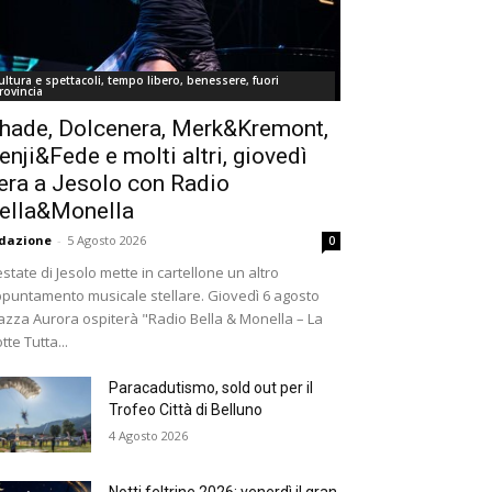
ultura e spettacoli, tempo libero, benessere, fuori
rovincia
hade, Dolcenera, Merk&Kremont,
enji&Fede e molti altri, giovedì
era a Jesolo con Radio
ella&Monella
dazione
-
5 Agosto 2026
0
estate di Jesolo mette in cartellone un altro
puntamento musicale stellare. Giovedì 6 agosto
azza Aurora ospiterà "Radio Bella & Monella – La
tte Tutta...
Paracadutismo, sold out per il
Trofeo Città di Belluno
4 Agosto 2026
Notti feltrine 2026: venerdì il gran