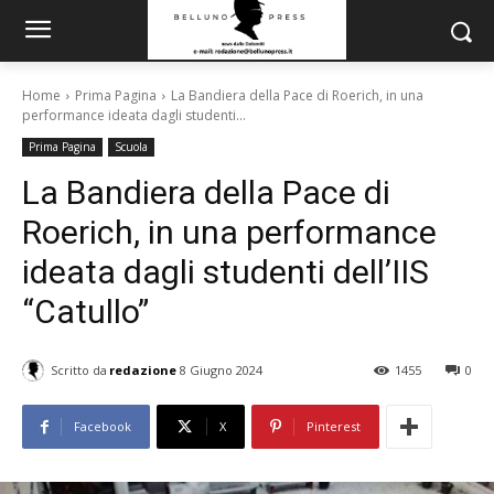
Home
Prima Pagina
La Bandiera della Pace di Roerich, in una
performance ideata dagli studenti...
Prima Pagina
Scuola
La Bandiera della Pace di
Roerich, in una performance
ideata dagli studenti dell’IIS
“Catullo”
Scritto da
redazione
8 Giugno 2024
1455
0
Facebook
X
Pinterest