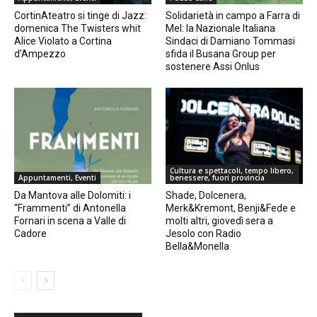
CortinAteatro si tinge di Jazz:
Solidarietà in campo a Farra di
domenica The Twisters whit
Mel: la Nazionale Italiana
Alice Violato a Cortina
Sindaci di Damiano Tommasi
d’Ampezzo
sfida il Busana Group per
sostenere Assi Onlus
Cultura e spettacoli, tempo libero,
Appuntamenti, Eventi
benessere, fuori provincia
Da Mantova alle Dolomiti: i
Shade, Dolcenera,
“Frammenti” di Antonella
Merk&Kremont, Benji&Fede e
Fornari in scena a Valle di
molti altri, giovedì sera a
Cadore
Jesolo con Radio
Bella&Monella