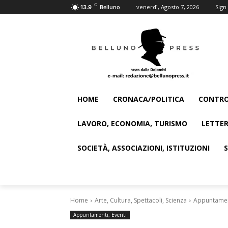
C
venerdì, Agosto 7, 2026
Sign 
13.9
Belluno
HOME
CRONACA/POLITICA
CONTRO
LAVORO, ECONOMIA, TURISMO
LETTER
SOCIETÀ, ASSOCIAZIONI, ISTITUZIONI
Home
Arte, Cultura, Spettacoli, Scienza
Appuntament
Appuntamenti, Eventi