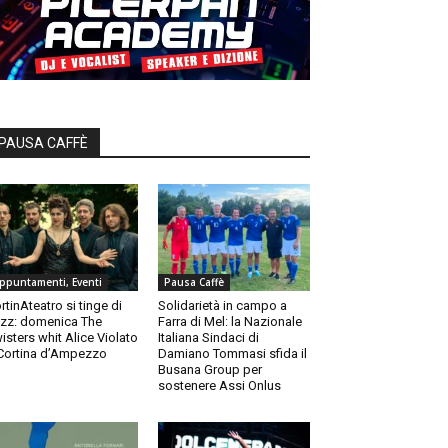
PAUSA CAFFÈ
ppuntamenti, Eventi
Pausa Caffè
rtinAteatro si tinge di
Solidarietà in campo a
zz: domenica The
Farra di Mel: la Nazionale
isters whit Alice Violato
Italiana Sindaci di
Cortina d’Ampezzo
Damiano Tommasi sfida il
Busana Group per
sostenere Assi Onlus