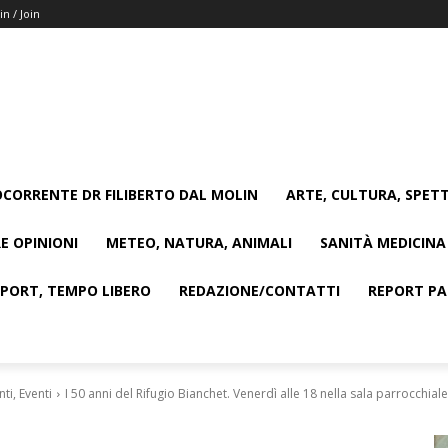
in / Join
CORRENTE DR FILIBERTO DAL MOLIN
ARTE, CULTURA, SPETT
E OPINIONI
METEO, NATURA, ANIMALI
SANITÀ MEDICINA
SPORT, TEMPO LIBERO
REDAZIONE/CONTATTI
REPORT PAG
i, Eventi
I 50 anni del Rifugio Bianchet. Venerdì alle 18 nella sala parrocchiale.