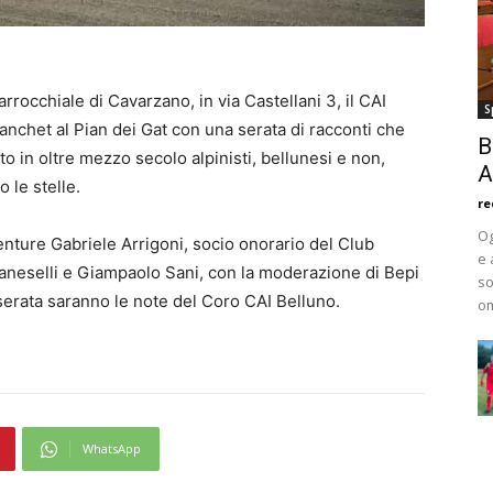
rocchiale di Cavarzano, in via Castellani 3, il CAI
S
ianchet al Pian dei Gat con una serata di racconti che
B
o in oltre mezzo secolo alpinisti, bellunesi e non,
A
o le stelle.
re
Og
enture Gabriele Arrigoni, socio onorario del Club
e 
Gianeselli e Giampaolo Sani, con la moderazione di Bepi
so
serata saranno le note del Coro CAI Belluno.
om
WhatsApp