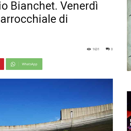
gio Bianchet. Venerdì
parrocchiale di
1631
0
WhatsApp