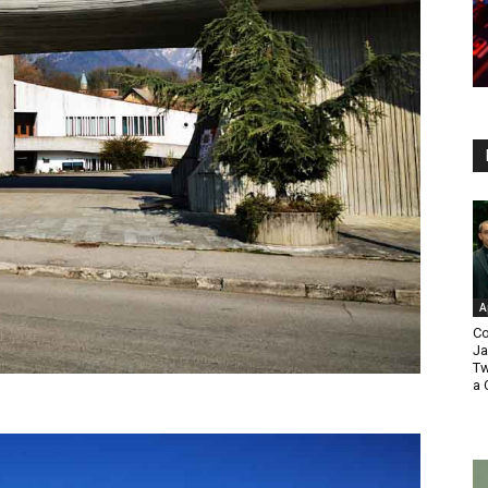
A
Co
Ja
Tw
a 