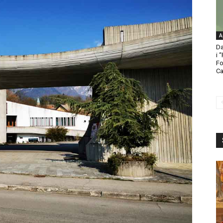
A
Da
i 
Fo
Ca