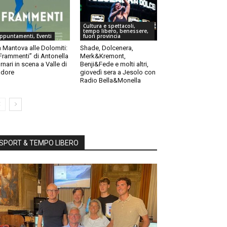
Cultura e spettacoli,
tempo libero, benessere,
ppuntamenti, Eventi
fuori provincia
 Mantova alle Dolomiti:
Shade, Dolcenera,
“Frammenti” di Antonella
Merk&Kremont,
rnari in scena a Valle di
Benji&Fede e molti altri,
dore
giovedì sera a Jesolo con
Radio Bella&Monella
SPORT & TEMPO LIBERO