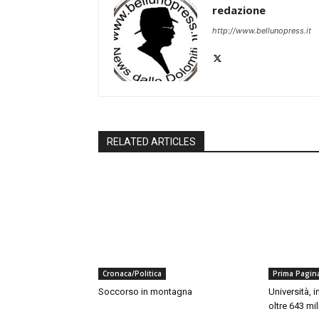
redazione
http://www.bellunopress.it
RELATED ARTICLES
Cronaca/Politica
Prima Pagin
Soccorso in montagna
Università, 
oltre 643 mil