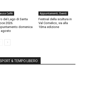
ausa Caffè
Appuntamenti, Eventi
ro del Lago di Santa
Festival della scultura in
oce 2026.
Val Comelico, via alla
ppuntamento domenica
10ma edizione
 agosto
SPORT & TEMPO LIBERO