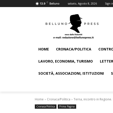
C
sabato, Agosto 8, 2026
Sign i
13.9
Belluno
HOME
CRONACA/POLITICA
CONTRO
LAVORO, ECONOMIA, TURISMO
LETTER
SOCIETÀ, ASSOCIAZIONI, ISTITUZIONI
Home
Cronaca/Politica
Terna, incontro in Regione. 
Cronaca/Politica
Prima Pagina