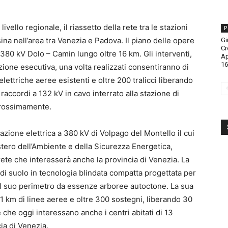
 livello regionale, il riassetto della rete tra le stazioni
P
ina nell’area tra Venezia e Padova. Il piano delle opere
Gi
Cr
80 kV Dolo – Camin lungo oltre 16 km. Gli interventi,
A
16
zione esecutiva, una volta realizzati consentiranno di
ttriche aeree esistenti e oltre 200 tralicci liberando
e, raccordi a 132 kV in cavo interrato alla stazione di
 prossimamente.
tazione elettrica a 380 kV di Volpago del Montello il cui
istero dell’Ambiente e della Sicurezza Energetica,
te che interesserà anche la provincia di Venezia. La
di suolo in tecnologia blindata compatta progettata per
nel suo perimetro da essenze arboree autoctone. La sua
1 km di linee aeree e oltre 300 sostegni, liberando 30
he che oggi interessano anche i centri abitati di 13
ia di Venezia.