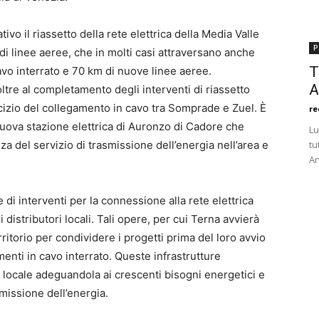
ivo il riassetto della rete elettrica della Media Valle
P
i linee aeree, che in molti casi attraversano anche
T
avo interrato e 70 km di nuove linee aeree.
A
ltre al completamento degli interventi di riassetto
ercizio del collegamento in cavo tra Somprade e Zuel. È
re
a nuova stazione elettrica di Auronzo di Cadore che
Lu
enza del servizio di trasmissione dell’energia nell’area e
tu
An
di interventi per la connessione alla rete elettrica
 distributori locali. Tali opere, per cui Terna avvierà
ritorio per condividere i progetti prima del loro avvio
nti in cavo interrato. Queste infrastrutture
 locale adeguandola ai crescenti bisogni energetici e
smissione dell’energia.