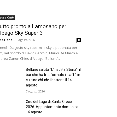
ausa Caffè
utto pronto a Lamosano per
lpago Sky Super 3
dazione
-
8 Agosto 2026
0
nedì 10 agosto sky race, mini sky e pedonata per
tti, nel ricordo di David Cecchin, Maudi De March e
drea Zanon Chies d'Alpago (Belluno),...
Belluno saluta “L’Insolita Storia”: il
bar che ha trasformato il caffè in
cultura chiude i battenti il 14
agosto
7 Agosto 2026
Giro del Lago di Santa Croce
2026. Appuntamento domenica
16 agosto