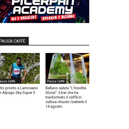
PAUSA CAFFÈ
ausa Caffè
Pausa Caffè
tto pronto a Lamosano
Belluno saluta “L’Insolita
r Alpago Sky Super 3
Storia”: il bar che ha
trasformato il caffè in
cultura chiude i battenti il
14 agosto