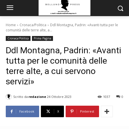
Home
Cronaca/Politica
Ddl Montagna, Padrin: «Avanti tutta per le
comunità delle terre alte, a...
Cronaca/Politica
Prima Pagina
Ddl Montagna, Padrin: «Avanti
tutta per le comunità delle
terre alte, a cui servono
servizi»
Scritto da
redazione
24 Ottobre 2023
1037
0
Facebook
X
Pinterest