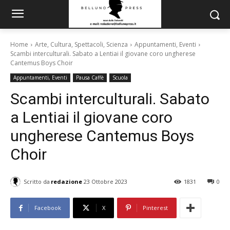
Home
Arte, Cultura, Spettacoli, Scienza
Appuntamenti, Eventi
Scambi interculturali. Sabato a Lentiai il giovane coro ungherese
Cantemus Boys Choir
Appuntamenti, Eventi
Pausa Caffè
Scuola
Scambi interculturali. Sabato
a Lentiai il giovane coro
ungherese Cantemus Boys
Choir
Scritto da
redazione
23 Ottobre 2023
1831
0
Facebook
X
Pinterest