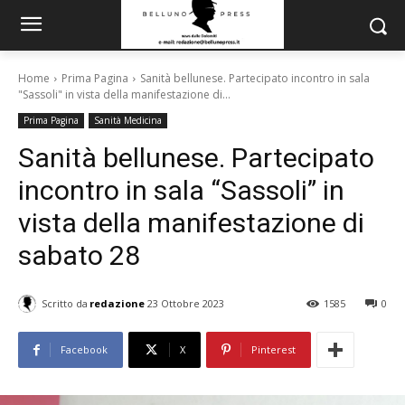
Home
Prima Pagina
Sanità bellunese. Partecipato incontro in sala
"Sassoli" in vista della manifestazione di...
Prima Pagina
Sanità Medicina
Sanità bellunese. Partecipato
incontro in sala “Sassoli” in
vista della manifestazione di
sabato 28
Scritto da
redazione
23 Ottobre 2023
1585
0
Facebook
X
Pinterest