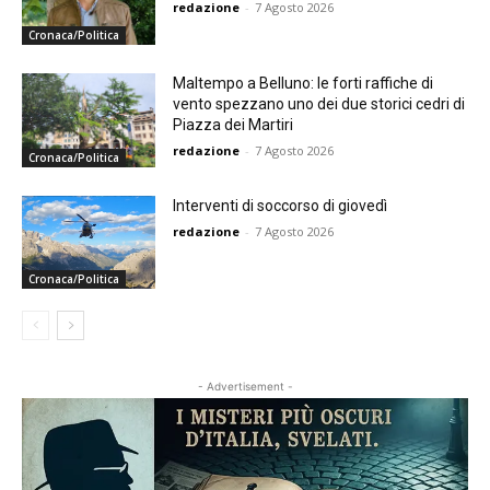
redazione
-
7 Agosto 2026
Cronaca/Politica
Maltempo a Belluno: le forti raffiche di
vento spezzano uno dei due storici cedri di
Piazza dei Martiri
redazione
-
7 Agosto 2026
Cronaca/Politica
Interventi di soccorso di giovedì
redazione
-
7 Agosto 2026
Cronaca/Politica
- Advertisement -