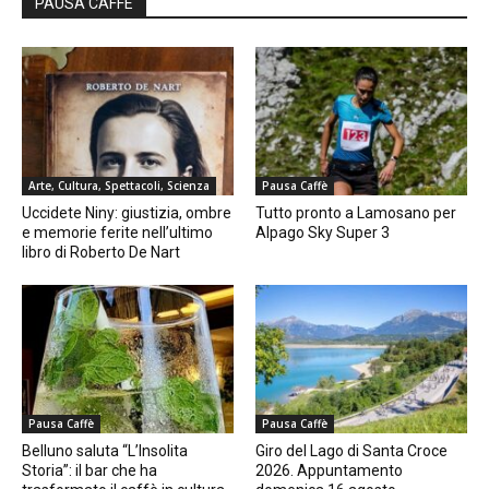
PAUSA CAFFÈ
Arte, Cultura, Spettacoli, Scienza
Pausa Caffè
Uccidete Niny: giustizia, ombre
Tutto pronto a Lamosano per
e memorie ferite nell’ultimo
Alpago Sky Super 3
libro di Roberto De Nart
Pausa Caffè
Pausa Caffè
Belluno saluta “L’Insolita
Giro del Lago di Santa Croce
Storia”: il bar che ha
2026. Appuntamento