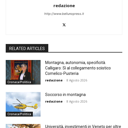
redazione
http://www.bellunopress.it
RELATED ARTICLES
Montagna, autonomia, specificità.
Calligaro: Sì al collegamento sciistico
Comelico-Pusteria
redazione
-
8 Agosto 2026
Cronaca/Politica
Soccorso in montagna
redazione
-
8 Agosto 2026
Cronaca/Politica
Università, investimenti in Veneto per oltre