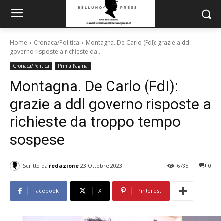
Home
Cronaca/Politica
Montagna. De Carlo (FdI): grazie a ddl
governo risposte a richieste da...
Cronaca/Politica
Prima Pagina
Montagna. De Carlo (FdI):
grazie a ddl governo risposte a
richieste da troppo tempo
sospese
Scritto da
redazione
23 Ottobre 2023
6735
0
Facebook
X
Pinterest