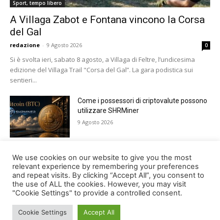
Sport, tempo libero
A Villaga Zabot e Fontana vincono la Corsa
del Gal
redazione
-
9 Agosto 2026
0
Si è svolta ieri, sabato 8 agosto, a Villaga di Feltre, l’undicesima
edizione del Villaga Trail "Corsa del Gal”. La gara podistica sui
sentieri...
Come i possessori di criptovalute possono
utilizzare SHRMiner
9 Agosto 2026
Tutto pronto a Lamosano per Alpago Sky
We use cookies on our website to give you the most
Super 3
relevant experience by remembering your preferences
and repeat visits. By clicking “Accept All”, you consent to
8 Agosto 2026
the use of ALL the cookies. However, you may visit
"Cookie Settings" to provide a controlled consent.
Cookie Settings
Accept All