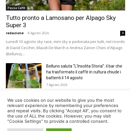
Pausa Caffè
Tutto pronto a Lamosano per Alpago Sky
Super 3
redazione
-
8 Agosto 2026
0
Lunedì 10 agosto sky race, mini sky e pedonata per tutti, nel ricordo
di David Cecchin, Maudi De March e Andrea Zanon Chies d'Alpago
(Belluno),...
Belluno saluta “L’Insolita Storia”: il bar che
ha trasformato il caffè in cultura chiude i
battenti il 14 agosto
7 Agosto 2026
Giro del Lago di Santa Croce 2026.
We use cookies on our website to give you the most
Appuntamento domenica 16 agosto
relevant experience by remembering your preferences
and repeat visits. By clicking “Accept All”, you consent to
7 Agosto 2026
the use of ALL the cookies. However, you may visit
"Cookie Settings" to provide a controlled consent.