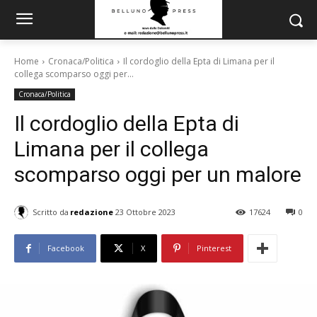
Home
Cronaca/Politica
Il cordoglio della Epta di Limana per il
collega scomparso oggi per...
Cronaca/Politica
Il cordoglio della Epta di
Limana per il collega
scomparso oggi per un malore
Scritto da
redazione
23 Ottobre 2023
17624
0
Facebook
X
Pinterest