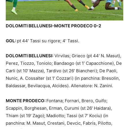
DOLOMITI BELLUNESI-MONTE PRODECO 0-2
GOL:
pt 44′ Tassi su rigore; 4′ Tassi.
DOLOMITI BELLUNESI:
Virvilas; Grieco (pt 44′ N. Masut),
Perez, Tiozzo, Toniolo; Bandaogo (st 1′ Capacchione), De
Carli (st 10′ Mazza), Tardivo (st 26′ Biancheri); De Paoli,
Nunic, A. Cossalter (st 1′ Cozzari) (in panchina: Bresolin,
Baldassar, Bevilacqua, Alcides). Allenatore: N. Zanini.
MONTE PRODECO:
Fontana; Fornari, Brero, Guifo;
Scappin, Borghesan, Erman, Curumi (st 26′ Haidara),
Thiam (st 19′ Zago); Madiotto; Tassi (st 7′ Kociu) (in
panchina: M. Masut, Crestani, Devcic, Fabris, Pilotto,