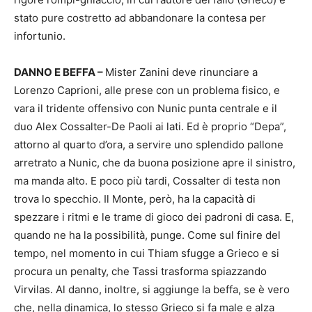
stato pure costretto ad abbandonare la contesa per
infortunio.
DANNO E BEFFA –
Mister Zanini deve rinunciare a
Lorenzo Caprioni, alle prese con un problema fisico, e
vara il tridente offensivo con Nunic punta centrale e il
duo Alex Cossalter-De Paoli ai lati. Ed è proprio “Depa”,
attorno al quarto d’ora, a servire uno splendido pallone
arretrato a Nunic, che da buona posizione apre il sinistro,
ma manda alto. E poco più tardi, Cossalter di testa non
trova lo specchio. Il Monte, però, ha la capacità di
spezzare i ritmi e le trame di gioco dei padroni di casa. E,
quando ne ha la possibilità, punge. Come sul finire del
tempo, nel momento in cui Thiam sfugge a Grieco e si
procura un penalty, che Tassi trasforma spiazzando
Virvilas. Al danno, inoltre, si aggiunge la beffa, se è vero
che, nella dinamica, lo stesso Grieco si fa male e alza