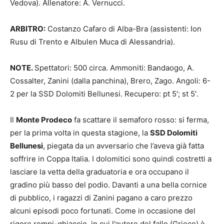
Vedova). Allenatore: A. Vernucci.
ARBITRO:
Costanzo Cafaro di Alba-Bra (assistenti: Ion
Rusu di Trento e Albulen Muca di Alessandria).
NOTE.
Spettatori: 500 circa. Ammoniti: Bandaogo, A.
Cossalter, Zanini (dalla panchina), Brero, Zago. Angoli: 6-
2 per la SSD Dolomiti Bellunesi. Recupero: pt 5′; st 5′.
Il
Monte Prodeco
fa scattare il semaforo rosso: si ferma,
per la prima volta in questa stagione, la
SSD Dolomiti
Bellunesi
, piegata da un avversario che l’aveva già fatta
soffrire in Coppa Italia. I dolomitici sono quindi costretti a
lasciare la vetta della graduatoria e ora occupano il
gradino più basso del podio. Davanti a una bella cornice
di pubblico, i ragazzi di Zanini pagano a caro prezzo
alcuni episodi poco fortunati. Come in occasione del
rigore rompi-ghiaccio, in cui l’autore del fallo (Grieco) è