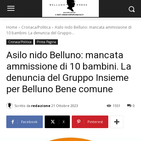
Home
Cronaca/Politica
Asilo nido Belluno: mancata ammissione di
10 bambini. La denuncia del Gruppo...
Cronaca/Politica
Prima Pagina
Asilo nido Belluno: mancata
ammissione di 10 bambini. La
denuncia del Gruppo Insieme
per Belluno Bene comune
Scritto da
redazione
21 Ottobre 2023
1551
0
Facebook
X
Pinterest