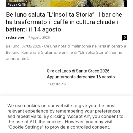
Pausa Caffè
Belluno saluta “L’Insolita Storia”: il bar che
ha trasformato il caffè in cultura chiude i
battenti il 14 agosto
redazione
-
7 Agosto 2026
0
Belluno, 07/08/2026 - C’è una nota di malinconia nell’aria in centro a
Belluno. Romana e Giuliana, le anime di "L’Insolita Storia", hanno
annunciato la...
Giro del Lago di Santa Croce 2026.
Appuntamento domenica 16 agosto
7 Agosto 2026
Belluno rende omaggio ai cugini
We use cookies on our website to give you the most
Alessandro e Andrea Bristot
relevant experience by remembering your preferences
and repeat visits. By clicking “Accept All”, you consent to
6 Agosto 2026
the use of ALL the cookies. However, you may visit
"Cookie Settings" to provide a controlled consent.