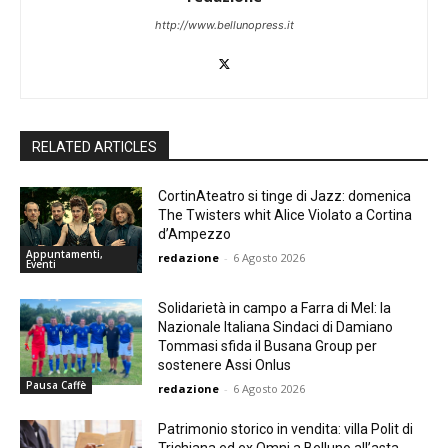
http://www.bellunopress.it
RELATED ARTICLES
CortinAteatro si tinge di Jazz: domenica
The Twisters whit Alice Violato a Cortina
d’Ampezzo
Appuntamenti,
redazione
-
6 Agosto 2026
Eventi
Solidarietà in campo a Farra di Mel: la
Nazionale Italiana Sindaci di Damiano
Tommasi sfida il Busana Group per
sostenere Assi Onlus
Pausa Caffè
redazione
-
6 Agosto 2026
Patrimonio storico in vendita: villa Polit di
Trichiana ed ex Omni a Belluno all’asta