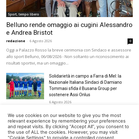
Sport, tempo libero
Belluno rende omaggio ai cugini Alessandro
e Andrea Bristot
redazione
-
6 Agosto 2026
0
Oggi a Palazzo Rosso la breve cerimonia con Sindaco e assessore
allo sport Belluno, 06/08/2026 - Non soltanto un riconoscimento ai
risultati sportivi, ma un omaggio...
Solidarietà in campo a Farra di Mel: la
Nazionale Italiana Sindaci di Damiano
Tommasi sfida il Busana Group per
sostenere Assi Onlus
6 Agosto 2026
Shade, Dolcenera, Merk&Kremont,
We use cookies on our website to give you the most
Benji&Fede e molti altri, giovedì sera a
relevant experience by remembering your preferences
and repeat visits. By clicking “Accept All”, you consent to
Jesolo con Radio Bella&Monella
the use of ALL the cookies. However, you may visit
5 Agosto 2026
"Cookie Settings" to provide a controlled consent.