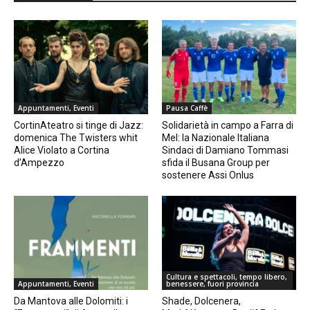
Appuntamenti, Eventi
Pausa Caffè
CortinAteatro si tinge di Jazz:
Solidarietà in campo a Farra di
domenica The Twisters whit
Mel: la Nazionale Italiana
Alice Violato a Cortina
Sindaci di Damiano Tommasi
d’Ampezzo
sfida il Busana Group per
sostenere Assi Onlus
Cultura e spettacoli, tempo libero,
Appuntamenti, Eventi
benessere, fuori provincia
Da Mantova alle Dolomiti: i
Shade, Dolcenera,