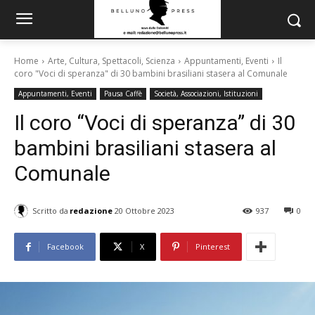
Home
Arte, Cultura, Spettacoli, Scienza
Appuntamenti, Eventi
Il
coro "Voci di speranza" di 30 bambini brasiliani stasera al Comunale
Appuntamenti, Eventi
Pausa Caffè
Società, Associazioni, Istituzioni
Il coro “Voci di speranza” di 30
bambini brasiliani stasera al
Comunale
Scritto da
redazione
20 Ottobre 2023
937
0
Facebook
X
Pinterest