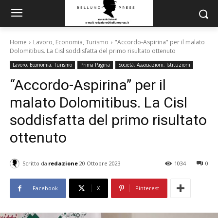
Home
Lavoro, Economia, Turismo
"Accordo-Aspirina" per il malato
Dolomitibus. La Cisl soddisfatta del primo risultato ottenuto
Lavoro, Economia, Turismo
Prima Pagina
Società, Associazioni, Istituzioni
“Accordo-Aspirina” per il
malato Dolomitibus. La Cisl
soddisfatta del primo risultato
ottenuto
Scritto da
redazione
20 Ottobre 2023
1034
0
Facebook
X
Pinterest