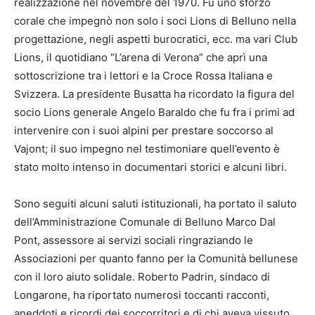
realizzazione nel novembre del 1970. Fu uno sforzo
corale che impegnò non solo i soci Lions di Belluno nella
progettazione, negli aspetti burocratici, ecc. ma vari Club
Lions, il quotidiano “L’arena di Verona” che aprì una
sottoscrizione tra i lettori e la Croce Rossa Italiana e
Svizzera. La presidente Busatta ha ricordato la figura del
socio Lions generale Angelo Baraldo che fu fra i primi ad
intervenire con i suoi alpini per prestare soccorso al
Vajont; il suo impegno nel testimoniare quell’evento è
stato molto intenso in documentari storici e alcuni libri.
Sono seguiti alcuni saluti istituzionali, ha portato il saluto
dell’Amministrazione Comunale di Belluno Marco Dal
Pont, assessore ai servizi sociali ringraziando le
Associazioni per quanto fanno per la Comunità bellunese
con il loro aiuto solidale. Roberto Padrin, sindaco di
Longarone, ha riportato numerosi toccanti racconti,
aneddoti e ricordi dei soccorritori e di chi aveva vissuto