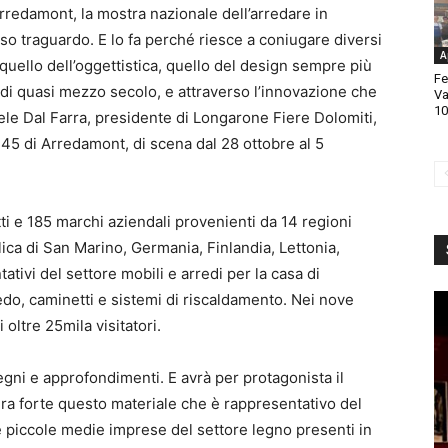
 Arredamont, la mostra nazionale dell’arredare in
so traguardo. E lo fa perché riesce a coniugare diversi
A
, quello dell’oggettistica, quello del design sempre più
Fe
e di quasi mezzo secolo, e attraverso l’innovazione che
Va
10
ele Dal Farra, presidente di Longarone Fiere Dolomiti,
45 di Arredamont, di scena dal 28 ottobre al 5
ti e 185 marchi aziendali provenienti da 14 regioni
lica di San Marino, Germania, Finlandia, Lettonia,
ativi del settore mobili e arredi per la casa di
o, caminetti e sistemi di riscaldamento. Nei nove
oltre 25mila visitatori.
ni e approfondimenti. E avrà per protagonista il
ra forte questo materiale che è rappresentativo del
e piccole medie imprese del settore legno presenti in