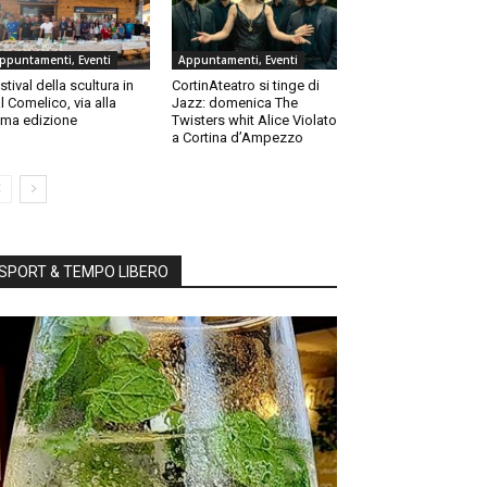
ppuntamenti, Eventi
Appuntamenti, Eventi
stival della scultura in
CortinAteatro si tinge di
l Comelico, via alla
Jazz: domenica The
ma edizione
Twisters whit Alice Violato
a Cortina d’Ampezzo
SPORT & TEMPO LIBERO