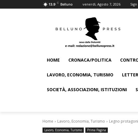
C
venerdì, Agosto 7, 2026
Sign 
13.9
Belluno
HOME
CRONACA/POLITICA
CONTRO
LAVORO, ECONOMIA, TURISMO
LETTER
SOCIETÀ, ASSOCIAZIONI, ISTITUZIONI
Home
Lavoro, Economia, Turismo
Legno protagoni
Lavoro, Economia, Turismo
Prima Pagina