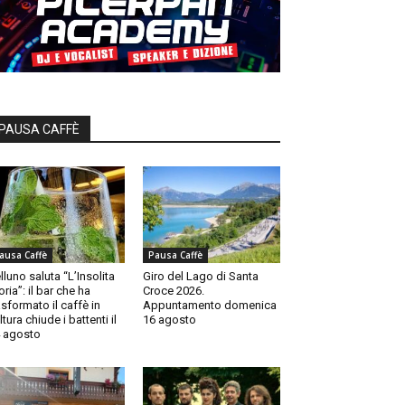
PAUSA CAFFÈ
ausa Caffè
Pausa Caffè
lluno saluta “L’Insolita
Giro del Lago di Santa
oria”: il bar che ha
Croce 2026.
asformato il caffè in
Appuntamento domenica
ltura chiude i battenti il
16 agosto
 agosto