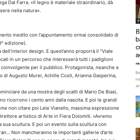
ega Dal Farra. «Il legno è materiale straordinario, dà
ssere nella natura».
P
B
amento inedito con l’appuntamento ormai consolidato di
b
8^ edizione).
c
dell’interior design. E quest’anno proporrà il “Viale
a
ocati in un percorso che interesserà tutti i padiglioni
re
iva coinvolgente per il pubblico. Protagonista, neanche a
Be
ibro di Augusto Murer, Achille Costi, Arianna Gasperina,
ne
an
minciare da una mostra degli scatti di Mario De Biasi,
no ricorrono i cento anni dalla nascita. E poi le grandi
ome non citare poi Lele Vianello, massima espressione
rettore artistico di Arte in Fiera Dolomiti. «Avremo
la sua scultura. E poi un evento sulla scultura con
 Iran… Non mancheranno le importanti gallerie d’arte