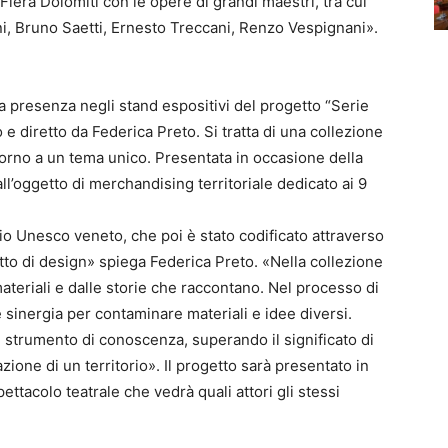
iera Dolomiti con le opere di grandi maestri, tra cui
i, Bruno Saetti, Ernesto Treccani, Renzo Vespignani».
a presenza negli stand espositivi del progetto “Serie
e diretto da Federica Preto. Si tratta di una collezione
ttorno a un tema unico. Presentata in occasione della
ll’oggetto di merchandising territoriale dedicato ai 9
io Unesco veneto, che poi è stato codificato attraverso
getto di design» spiega Federica Preto. «Nella collezione
materiali e dalle storie che raccontano. Nel processo di
e sinergia per contaminare materiali e idee diversi.
 strumento di conoscenza, superando il significato di
ione di un territorio». Il progetto sarà presentato in
ettacolo teatrale che vedrà quali attori gli stessi