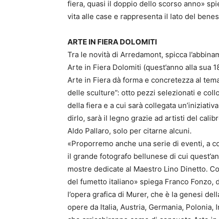
fiera, quasi il doppio dello scorso anno» spi
vita alle case e rappresenta il lato del bene
ARTE IN FIERA DOLOMITI
Tra le novità di Arredamont, spicca l’abbin
Arte in Fiera Dolomiti (quest’anno alla sua 1
Arte in Fiera dà forma e concretezza al tema 
delle sculture”: otto pezzi selezionati e coll
della fiera e a cui sarà collegata un’iniziat
dirlo, sarà il legno grazie ad artisti del cal
Aldo Pallaro, solo per citarne alcuni.
«Proporremo anche una serie di eventi, a co
il grande fotografo bellunese di cui quest’an
mostre dedicate al Maestro Lino Dinetto. C
del fumetto italiano» spiega Franco Fonzo, di
l’opera grafica di Murer, che è la genesi del
opere da Italia, Austria, Germania, Polonia,