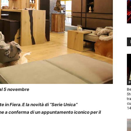
P
 al 5 novembre
Be
St
tr
cu
 in Fiera. E la novità di “Serie Unica”
14
ne a conferma di un appuntamento iconico per il