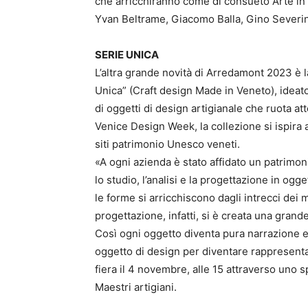
che arricchiranno come di consueto Arte in F
Yvan Beltrame, Giacomo Balla, Gino Severin
SERIE UNICA
L’altra grande novità di Arredamont 2023 è l
Unica” (Craft design Made in Veneto), ideato 
di oggetti di design artigianale che ruota a
Venice Design Week, la collezione si ispira a
siti patrimonio Unesco veneti.
«A ogni azienda è stato affidato un patrimon
lo studio, l’analisi e la progettazione in og
le forme si arricchiscono dagli intrecci dei 
progettazione, infatti, si è creata una grand
Così ogni oggetto diventa pura narrazione e
oggetto di design per diventare rappresentaz
fiera il 4 novembre, alle 15 attraverso uno sp
Maestri artigiani.